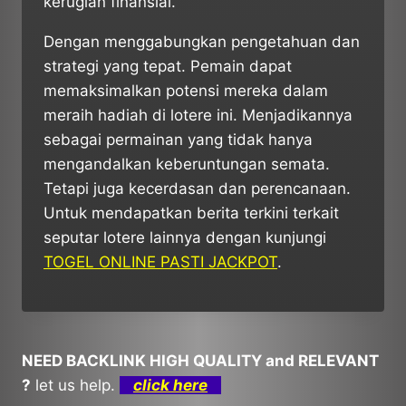
kerugian finansial.
Dengan menggabungkan pengetahuan dan
strategi yang tepat. Pemain dapat
memaksimalkan potensi mereka dalam
meraih hadiah di lotere ini. Menjadikannya
sebagai permainan yang tidak hanya
mengandalkan keberuntungan semata.
Tetapi juga kecerdasan dan perencanaan.
Untuk mendapatkan berita terkini terkait
seputar lotere lainnya dengan kunjungi
TOGEL ONLINE PASTI JACKPOT
.
NEED BACKLINK HIGH QUALITY and RELEVANT
?
let us help.
click here