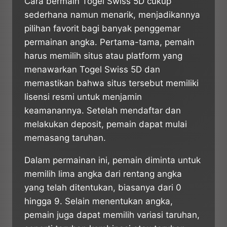
Cara bermain Togel Swiss 5D cukup
sederhana namun menarik, menjadikannya
pilihan favorit bagi banyak penggemar
permainan angka. Pertama-tama, pemain
harus memilih situs atau platform yang
menawarkan Togel Swiss 5D dan
memastikan bahwa situs tersebut memiliki
lisensi resmi untuk menjamin
keamanannya. Setelah mendaftar dan
melakukan deposit, pemain dapat mulai
memasang taruhan.
Dalam permainan ini, pemain diminta untuk
memilih lima angka dari rentang angka
yang telah ditentukan, biasanya dari 0
hingga 9. Selain menentukan angka,
pemain juga dapat memilih variasi taruhan,