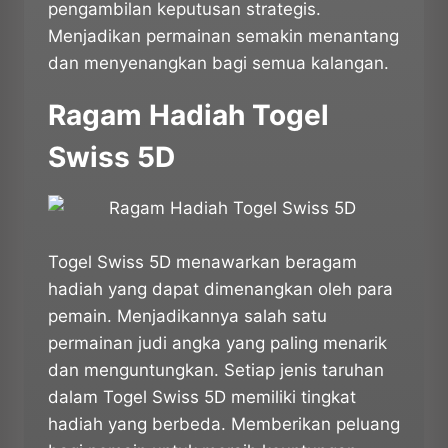
pengambilan keputusan strategis.
Menjadikan permainan semakin menantang
dan menyenangkan bagi semua kalangan.
Ragam Hadiah Togel
Swiss 5D
Togel Swiss 5D menawarkan beragam
hadiah yang dapat dimenangkan oleh para
pemain. Menjadikannya salah satu
permainan judi angka yang paling menarik
dan menguntungkan. Setiap jenis taruhan
dalam Togel Swiss 5D memiliki tingkat
hadiah yang berbeda. Memberikan peluang