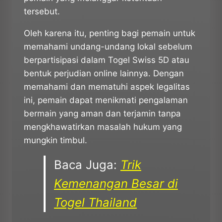
tersebut.
Oleh karena itu, penting bagi pemain untuk
memahami undang-undang lokal sebelum
berpartisipasi dalam Togel Swiss 5D atau
bentuk perjudian online lainnya. Dengan
memahami dan mematuhi aspek legalitas
ini, pemain dapat menikmati pengalaman
bermain yang aman dan terjamin tanpa
mengkhawatirkan masalah hukum yang
mungkin timbul.
Baca Juga:
Trik
Kemenangan Besar di
Togel Thailand