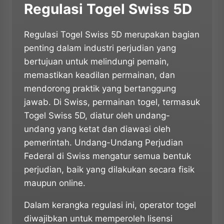
Regulasi Togel Swiss 5D
Regulasi Togel Swiss 5D merupakan bagian
penting dalam industri perjudian yang
bertujuan untuk melindungi pemain,
memastikan keadilan permainan, dan
mendorong praktik yang bertanggung
jawab. Di Swiss, permainan togel, termasuk
Togel Swiss 5D, diatur oleh undang-
undang yang ketat dan diawasi oleh
pemerintah. Undang-Undang Perjudian
Federal di Swiss mengatur semua bentuk
perjudian, baik yang dilakukan secara fisik
maupun online.
Dalam kerangka regulasi ini, operator togel
diwajibkan untuk memperoleh lisensi