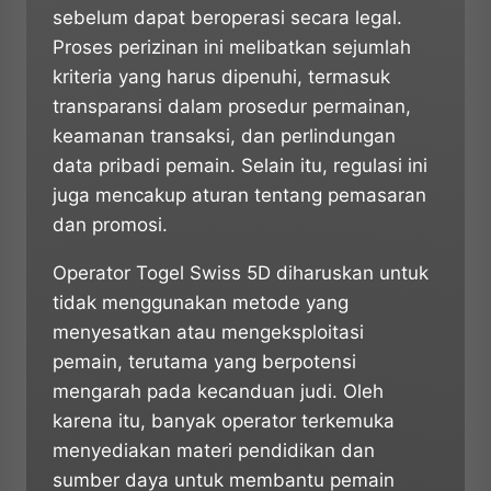
sebelum dapat beroperasi secara legal.
Proses perizinan ini melibatkan sejumlah
kriteria yang harus dipenuhi, termasuk
transparansi dalam prosedur permainan,
keamanan transaksi, dan perlindungan
data pribadi pemain. Selain itu, regulasi ini
juga mencakup aturan tentang pemasaran
dan promosi.
Operator Togel Swiss 5D diharuskan untuk
tidak menggunakan metode yang
menyesatkan atau mengeksploitasi
pemain, terutama yang berpotensi
mengarah pada kecanduan judi. Oleh
karena itu, banyak operator terkemuka
menyediakan materi pendidikan dan
sumber daya untuk membantu pemain