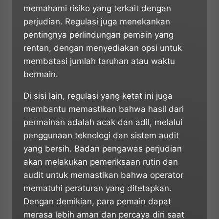
memahami risiko yang terkait dengan
perjudian. Regulasi juga menekankan
pentingnya perlindungan pemain yang
rentan, dengan menyediakan opsi untuk
membatasi jumlah taruhan atau waktu
bermain.
Di sisi lain, regulasi yang ketat ini juga
membantu memastikan bahwa hasil dari
permainan adalah acak dan adil, melalui
penggunaan teknologi dan sistem audit
yang bersih. Badan pengawas perjudian
akan melakukan pemeriksaan rutin dan
audit untuk memastikan bahwa operator
mematuhi peraturan yang ditetapkan.
Dengan demikian, para pemain dapat
merasa lebih aman dan percaya diri saat