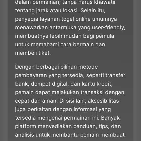
dalam permainan, tanpa harus khawatir
tentang jarak atau lokasi. Selain itu,
penyedia layanan togel online umumnya
menawarkan antarmuka yang user-friendly,
membuatnya lebih mudah bagi pemula
untuk memahami cara bermain dan
membeli tiket.
Dengan berbagai pilihan metode
pembayaran yang tersedia, seperti transfer
bank, dompet digital, dan kartu kredit,
pemain dapat melakukan transaksi dengan
cepat dan aman. Di sisi lain, aksesibilitas
juga berkaitan dengan informasi yang
tersedia mengenai permainan ini. Banyak
platform menyediakan panduan, tips, dan
analisis untuk membantu pemain membuat