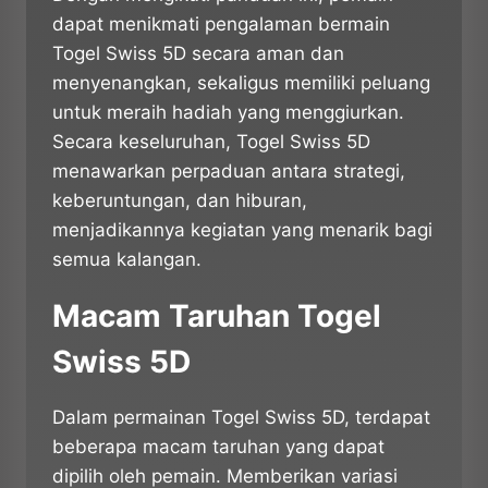
dapat menikmati pengalaman bermain
Togel Swiss 5D secara aman dan
menyenangkan, sekaligus memiliki peluang
untuk meraih hadiah yang menggiurkan.
Secara keseluruhan, Togel Swiss 5D
menawarkan perpaduan antara strategi,
keberuntungan, dan hiburan,
menjadikannya kegiatan yang menarik bagi
semua kalangan.
Macam Taruhan Togel
Swiss 5D
Dalam permainan Togel Swiss 5D, terdapat
beberapa macam taruhan yang dapat
dipilih oleh pemain. Memberikan variasi