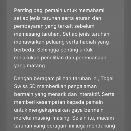
Penting bagi pemain untuk memahami
setiap jenis taruhan serta aturan dan
pembayaran yang terkait sebelum
memasang taruhan. Setiap jenis taruhan
menawarkan peluang serta hadiah yang
berbeda. Sehingga penting untuk
melakukan penelitian dan perencanaan
yang matang.
Dengan beragam pilihan taruhan ini, Togel
Swiss 5D memberikan pengalaman
bermain yang menarik dan interaktif. Serta
memberi kesempatan kepada pemain
untuk mengekspresikan gaya bermain
mereka masing-masing. Selain itu, macam
taruhan yang beragam ini juga mendukung