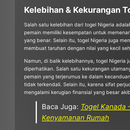
Kelebihan & Kekurangan To
Salah satu kelebihan dari togel Nigeria adal
pemain memiliki kesempatan untuk memenang
yang benar. Selain itu, togel Nigeria juga 
membuat taruhan dengan nilai yang kecil seh
Namun, di balik kelebihannya, togel Nigeria 
diperhatikan. Salah satu kekurangan utamany
pemain yang terjerumus ke dalam kecanduan
tidak terkendali. Selain itu, karena sifat per
mengalami kerugian finansial yang besar aki
Baca Juga:
Togel Kanada –
Kenyamanan Rumah