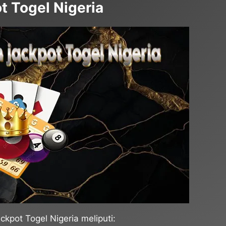
 Togel Nigeria
kpot Togel Nigeria meliputi: