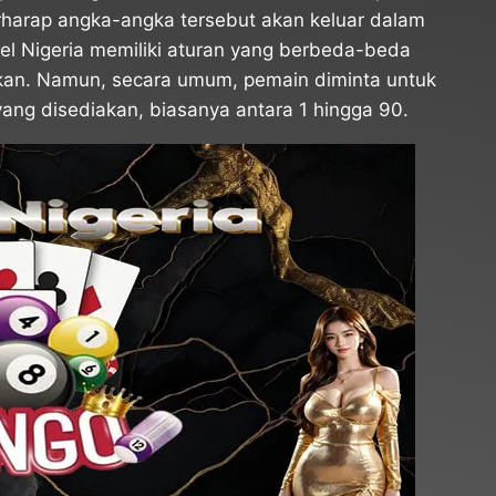
rharap angka-angka tersebut akan keluar dalam
gel Nigeria memiliki aturan yang berbeda-beda
nkan. Namun, secara umum, pemain diminta untuk
yang disediakan, biasanya antara 1 hingga 90.