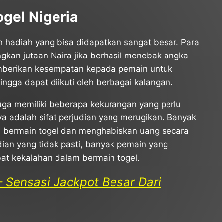
gel Nigeria
ah hadiah yang bisa didapatkan sangat besar. Para
kan jutaan Naira jika berhasil menebak angka
memberikan kesempatan kepada pemain untuk
ingga dapat diikuti oleh berbagai kalangan.
juga memiliki beberapa kekurangan yang perlu
a adalah sifat perjudian yang merugikan. Banyak
 bermain togel dan menghabiskan uang secara
judian yang tidak pasti, banyak pemain yang
bat kekalahan dalam bermain togel.
 Sensasi Jackpot Besar Dari