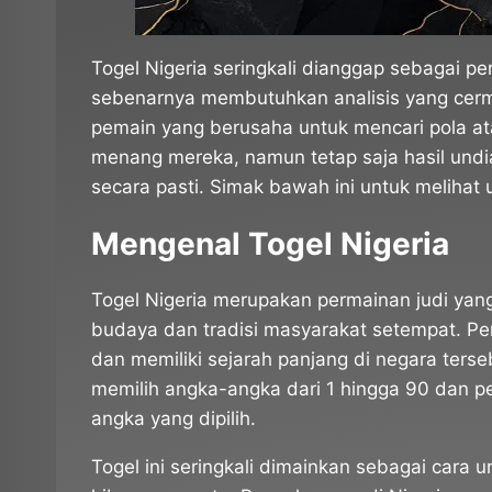
Togel Nigeria seringkali dianggap sebagai 
sebenarnya membutuhkan analisis yang cerm
pemain yang berusaha untuk mencari pola at
menang mereka, namun tetap saja hasil undia
secara pasti. Simak bawah ini untuk melihat
Mengenal Togel Nigeria
Togel Nigeria merupakan permainan judi yang 
budaya dan tradisi masyarakat setempat. Per
dan memiliki sejarah panjang di negara terse
memilih angka-angka dari 1 hingga 90 dan 
angka yang dipilih.
Togel ini seringkali dimainkan sebagai cara