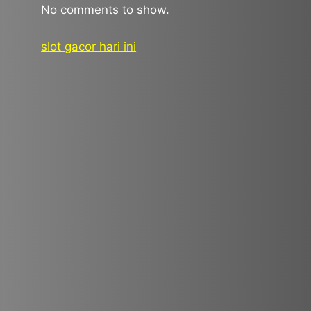
No comments to show.
slot gacor hari ini