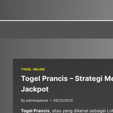
Skip
to
content
TOGEL ONLINE
Togel Prancis – Strategi M
Jackpot
By
adminspelunk
06/23/2024
Togel Prancis
, atau yang dikenal sebagai Lo