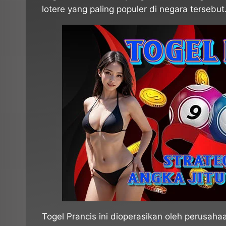
lotere yang paling populer di negara tersebut
Togel Prancis ini dioperasikan oleh perusaha