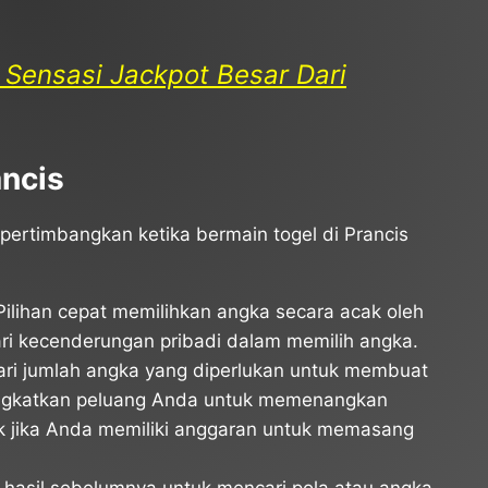
 Sensasi Jackpot Besar Dari
ancis
pertimbangkan ketika bermain togel di Prancis
Pilihan cepat memilihkan angka secara acak oleh
i kecenderungan pribadi dalam memilih angka.
ari jumlah angka yang diperlukan untuk membuat
ingkatkan peluang Anda untuk memenangkan
aik jika Anda memiliki anggaran untuk memasang