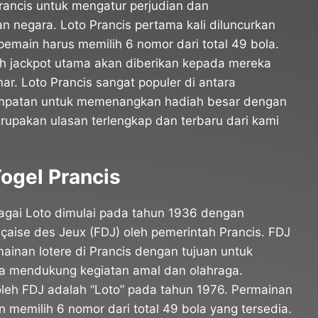
rancis untuk mengatur perjudian dan
negara. Loto Prancis pertama kali diluncurkan
pemain harus memilih 6 nomor dari total 49 bola.
ah jackpot utama akan diberikan kepada mereka
r. Loto Prancis sangat populer di antara
mpatan untuk memenangkan hadiah besar dengan
merupakan ulasan terlengkap dan terbaru dari kami
ogel Prancis
bagai Loto dimulai pada tahun 1936 dengan
nçaise des Jeux (FDJ) oleh pemerintah Prancis. FDJ
ainan lotere di Prancis dengan tujuan untuk
a mendukung kegiatan amal dan olahraga.
oleh FDJ adalah “Loto” pada tahun 1976. Permainan
memilih 6 nomor dari total 49 bola yang tersedia.