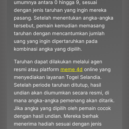
umumnya antara 0 hingga 9, sesuai
dengan jenis taruhan yang ingin mereka
pasang. Setelah menentukan angka-angka
tersebut, pemain kemudian memasang
taruhan dengan mencantumkan jumlah
uang yang ingin dipertaruhkan pada
kombinasi angka yang dipilih.
Taruhan dapat dilakukan melalui agen
resmi atau platform
meme 4d
online yang
menyediakan layanan Togel Selandia.
Setelah periode taruhan ditutup, hasil
undian akan diumumkan secara resmi, di
mana angka-angka pemenang akan ditarik.
Jika angka yang dipilih oleh pemain cocok
dengan hasil undian. Mereka berhak
menerima hadiah sesuai dengan jenis