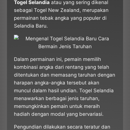
​Togel Selandia
atau yang sering dikenal
sebagai Togel New Zealand, merupakan
permainan tebak angka yang populer di
Selandia Baru.​
Dalam permainan ini, pemain memilih
kombinasi angka dari rentang yang telah
ditentukan dan memasang taruhan dengan
harapan angka-angka tersebut akan
muncul dalam hasil undian. Togel Selandia
menawarkan berbagai jenis taruhan,
memungkinkan pemain untuk meraih
hadiah dengan modal yang bervariasi.
Pengundian dilakukan secara teratur dan