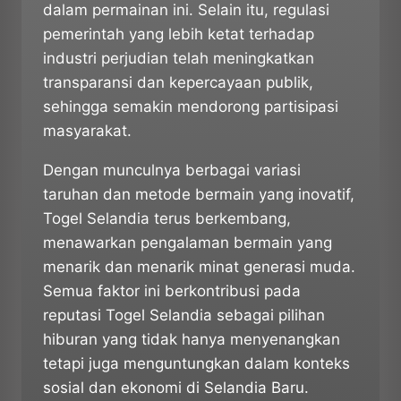
dalam permainan ini. Selain itu, regulasi
pemerintah yang lebih ketat terhadap
industri perjudian telah meningkatkan
transparansi dan kepercayaan publik,
sehingga semakin mendorong partisipasi
masyarakat.
Dengan munculnya berbagai variasi
taruhan dan metode bermain yang inovatif,
Togel Selandia terus berkembang,
menawarkan pengalaman bermain yang
menarik dan menarik minat generasi muda.
Semua faktor ini berkontribusi pada
reputasi Togel Selandia sebagai pilihan
hiburan yang tidak hanya menyenangkan
tetapi juga menguntungkan dalam konteks
sosial dan ekonomi di Selandia Baru.