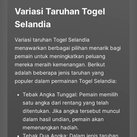
Variasi Taruhan ​Togel
Selandia
Variasi taruhan Togel Selandia
menawarkan berbagai pilihan menarik bagi
pemain untuk meningkatkan peluang
mereka meraih kemenangan.​ Berikut
adalah beberapa jenis taruhan yang
populer dalam permainan Togel Selandia:
Tebak Angka Tunggal: Pemain memilih
satu angka dari rentang yang telah
ditentukan. Jika angka tersebut muncul
dalam hasil undian, pemain akan
memenangkan hadiah.
Tebak Dua Angka: Dalam jenis taruhan