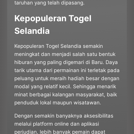
taruhan yang telah dipasang.
Kepopuleran Togel
Selandia
Kepopuleran Togel Selandia semakin
meningkat dan menjadi salah satu bentuk
hiburan yang paling digemari di Baru. Daya
tarik utama dari permainan ini terletak pada
peluang untuk meraih hadiah besar dengan
modal yang relatif kecil. Sehingga menarik
minat berbagai kalangan masyarakat, baik
penduduk lokal maupun wisatawan.
Dengan semakin banyaknya aksesibilitas
melalui platform online dan aplikasi
perjudian, lebih banyak pemain dapat