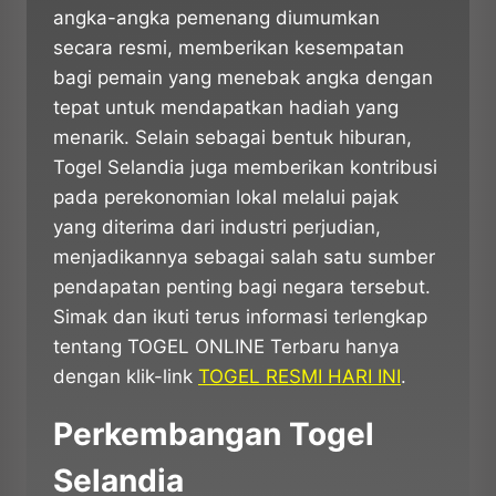
angka-angka pemenang diumumkan
secara resmi, memberikan kesempatan
bagi pemain yang menebak angka dengan
tepat untuk mendapatkan hadiah yang
menarik. Selain sebagai bentuk hiburan,
Togel Selandia juga memberikan kontribusi
pada perekonomian lokal melalui pajak
yang diterima dari industri perjudian,
menjadikannya sebagai salah satu sumber
pendapatan penting bagi negara tersebut.
Simak dan ikuti terus informasi terlengkap
tentang TOGEL ONLINE Terbaru hanya
dengan klik-link
TOGEL RESMI HARI INI
.
Perkembangan ​Togel
Selandia