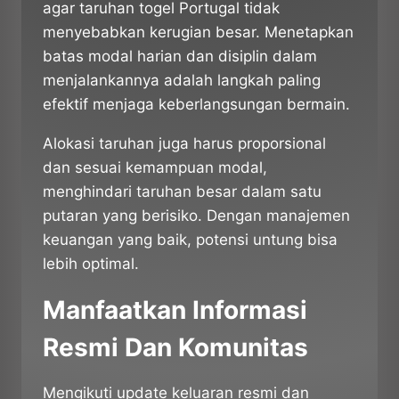
agar taruhan togel Portugal tidak
menyebabkan kerugian besar. Menetapkan
batas modal harian dan disiplin dalam
menjalankannya adalah langkah paling
efektif menjaga keberlangsungan bermain.
Alokasi taruhan juga harus proporsional
dan sesuai kemampuan modal,
menghindari taruhan besar dalam satu
putaran yang berisiko. Dengan manajemen
keuangan yang baik, potensi untung bisa
lebih optimal.
Manfaatkan Informasi
Resmi Dan Komunitas
Mengikuti update keluaran resmi dan