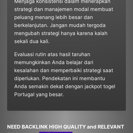
Menjaga konsistensi dalam menerapkan
strategi dan manajemen modal membuat
peluang menang lebih besar dan
berkelanjutan. Jangan mudah tergoda
mengubah strategi hanya karena kalah
sekali dua kali.
Evaluasi rutin atas hasil taruhan
memungkinkan Anda belajar dari
kesalahan dan memperbaiki strategi saat
diperlukan. Pendekatan ini membantu
Anda semakin dekat dengan jackpot togel
Portugal yang besar.
NEED BACKLINK HIGH QUALITY and RELEVANT