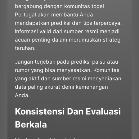
bergabung dengan komunitas togel
Portugal akan membantu Anda
mendapatkan prediksi dan tips terpercaya.
Informasi valid dari sumber resmi menjadi
acuan penting dalam merumuskan strategi
taruhan.
Jangan terjebak pada prediksi palsu atau
rumor yang bisa menyesatkan. Komunitas
yang aktif dan sumber resmi menyediakan
data paling akurat demi kemenangan
Anda.
Konsistensi Dan Evaluasi
Berkala