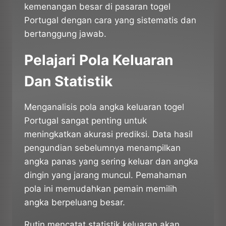
kemenangan besar di pasaran togel
Portugal dengan cara yang sistematis dan
bertanggung jawab.
Pelajari Pola Keluaran
Dan Statistik
Menganalisis pola angka keluaran togel
Portugal sangat penting untuk
meningkatkan akurasi prediksi. Data hasil
pengundian sebelumnya menampilkan
angka panas yang sering keluar dan angka
dingin yang jarang muncul. Pemahaman
pola ini memudahkan pemain memilih
angka berpeluang besar.
Rutin mencatat statistik keluaran akan