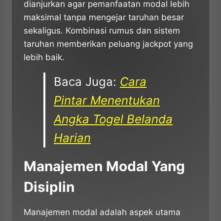
dianjurkan agar pemanfaatan modal lebih
maksimal tanpa mengejar taruhan besar
sekaligus. Kombinasi rumus dan sistem
taruhan memberikan peluang jackpot yang
lebih baik.
Baca Juga:
Cara
Pintar Menentukan
Angka Togel Belanda
Harian
Manajemen Modal Yang
Disiplin
Manajemen modal adalah aspek utama