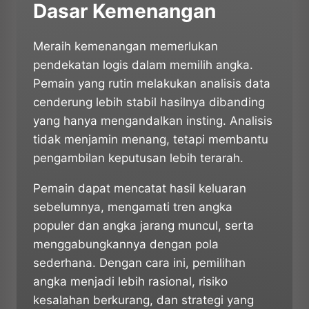
Dasar Kemenangan
Meraih kemenangan memerlukan
pendekatan logis dalam memilih angka.
Pemain yang rutin melakukan analisis data
cenderung lebih stabil hasilnya dibanding
yang hanya mengandalkan insting. Analisis
tidak menjamin menang, tetapi membantu
pengambilan keputusan lebih terarah.
Pemain dapat mencatat hasil keluaran
sebelumnya, mengamati tren angka
populer dan angka jarang muncul, serta
menggabungkannya dengan pola
sederhana. Dengan cara ini, pemilihan
angka menjadi lebih rasional, risiko
kesalahan berkurang, dan strategi yang