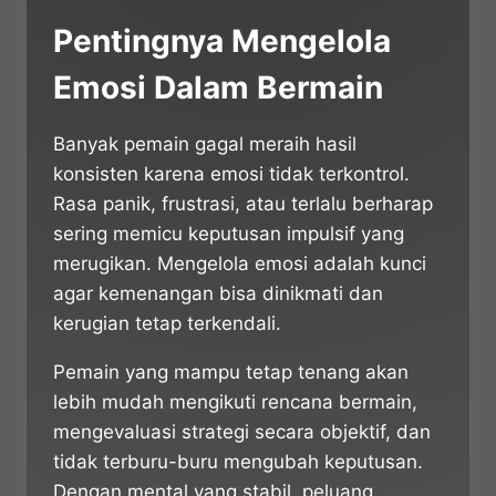
Pentingnya Mengelola
Emosi Dalam Bermain
Banyak pemain gagal meraih hasil
konsisten karena emosi tidak terkontrol.
Rasa panik, frustrasi, atau terlalu berharap
sering memicu keputusan impulsif yang
merugikan. Mengelola emosi adalah kunci
agar kemenangan bisa dinikmati dan
kerugian tetap terkendali.
Pemain yang mampu tetap tenang akan
lebih mudah mengikuti rencana bermain,
mengevaluasi strategi secara objektif, dan
tidak terburu-buru mengubah keputusan.
Dengan mental yang stabil, peluang