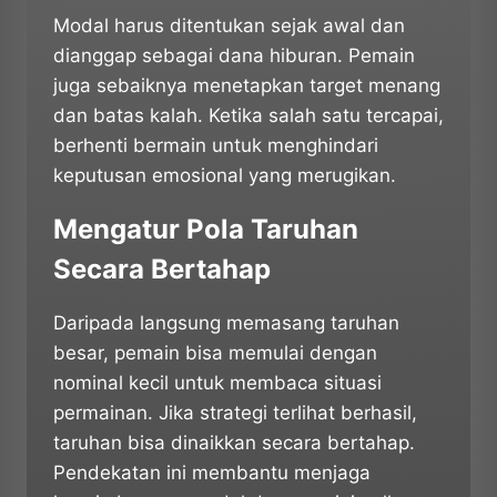
Modal harus ditentukan sejak awal dan
dianggap sebagai dana hiburan. Pemain
juga sebaiknya menetapkan target menang
dan batas kalah. Ketika salah satu tercapai,
berhenti bermain untuk menghindari
keputusan emosional yang merugikan.
Mengatur Pola Taruhan
Secara Bertahap
Daripada langsung memasang taruhan
besar, pemain bisa memulai dengan
nominal kecil untuk membaca situasi
permainan. Jika strategi terlihat berhasil,
taruhan bisa dinaikkan secara bertahap.
Pendekatan ini membantu menjaga