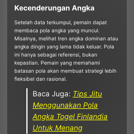
Kecenderungan Angka
Setelah data terkumpul, pemain dapat
membaca pola angka yang muncul.
Misalnya, melihat tren angka dominan atau
angka dingin yang lama tidak keluar. Pola
ini hanya sebagai referensi, bukan
kepastian. Pemain yang memahami
batasan pola akan membuat strategi lebih
fleksibel dan rasional.
Baca Juga:
Tips Jitu
Menggunakan Pola
Angka Togel Finlandia
Untuk Menang