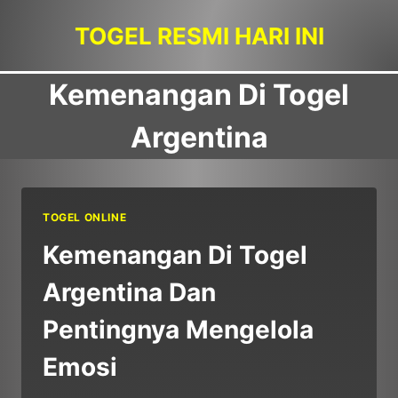
Skip
TOGEL RESMI HARI INI
to
content
Kemenangan Di Togel
Argentina
TOGEL ONLINE
Kemenangan Di Togel
Argentina Dan
Pentingnya Mengelola
Emosi