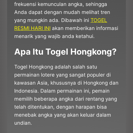
frekuensi kemunculan angka, sehingga
Anda dapat dengan mudah melihat tren
yang mungkin ada. Dibawah ini
TOGEL
RESMI HARI INI
akan memberikan informasi
menarik yang wajib anda ketahui.
Apa Itu Togel Hongkong?
Togel Hongkong adalah salah satu
permainan lotere yang sangat populer di
kawasan Asia, khususnya di Hongkong dan
Indonesia. Dalam permainan ini, pemain
memilih beberapa angka dari rentang yang
telah ditentukan, dengan harapan bisa
menebak angka yang akan keluar dalam
undian.