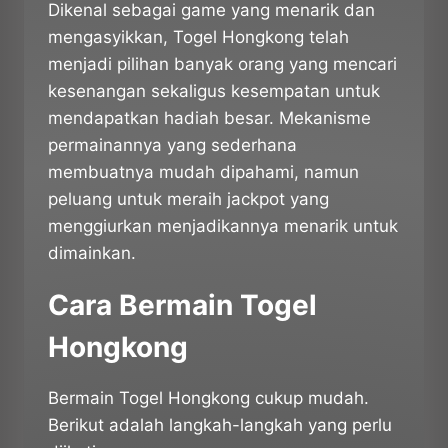
Dikenal sebagai game yang menarik dan
mengasyikkan, Togel Hongkong telah
menjadi pilihan banyak orang yang mencari
kesenangan sekaligus kesempatan untuk
mendapatkan hadiah besar. Mekanisme
permainannya yang sederhana
membuatnya mudah dipahami, namun
peluang untuk meraih jackpot yang
menggiurkan menjadikannya menarik untuk
dimainkan.
Cara Bermain Togel
Hongkong
Bermain Togel Hongkong cukup mudah.
Berikut adalah langkah-langkah yang perlu