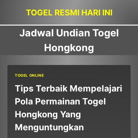
Skip
TOGEL RESMI HARI INI
to
content
Jadwal Undian Togel
Hongkong
TOGEL ONLINE
Tips Terbaik Mempelajari
Pola Permainan Togel
Hongkong Yang
Menguntungkan