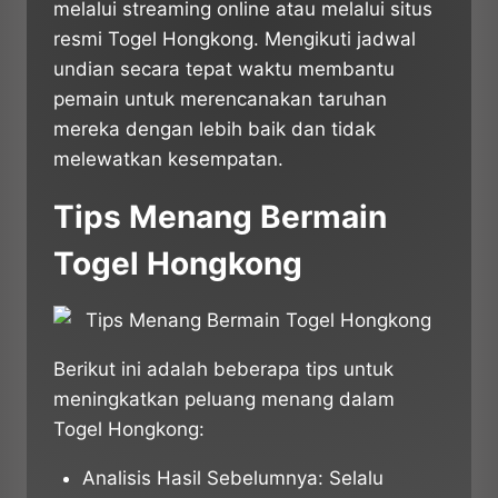
melalui streaming online atau melalui situs
resmi Togel Hongkong. Mengikuti jadwal
undian secara tepat waktu membantu
pemain untuk merencanakan taruhan
mereka dengan lebih baik dan tidak
melewatkan kesempatan.
Tips Menang Bermain
Togel Hongkong
Berikut ini adalah beberapa tips untuk
meningkatkan peluang menang dalam
Togel Hongkong:
Analisis Hasil Sebelumnya: Selalu