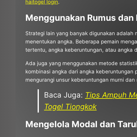
haitogel login
.
Menggunakan Rumus dan 
Strategi lain yang banyak digunakan adala
menentukan angka. Beberapa pemain mengan
tertentu, angka keberuntungan, atau angka 
Ada juga yang menggunakan metode statistik s
kombinasi angka dari angka keberuntungan 
mengurangi unsur keberuntungan murni dan 
Baca Juga:
Tips Ampuh Me
Togel Tiongkok
Mengelola Modal dan Taru