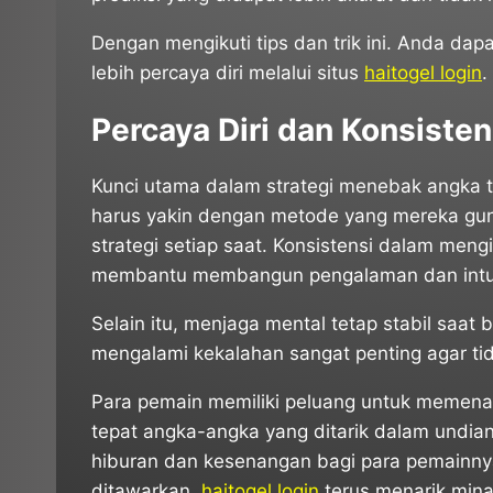
Dengan mengikuti tips dan trik ini. Anda dap
lebih percaya diri melalui situs
haitogel login
.
Percaya Diri dan Konsiste
Kunci utama dalam strategi menebak angka to
harus yakin dengan metode yang mereka gun
strategi setiap saat. Konsistensi dalam mengi
membantu membangun pengalaman dan intuis
Selain itu, menjaga mental tetap stabil saat 
mengalami kekalahan sangat penting agar ti
Para pemain memiliki peluang untuk memen
tepat angka-angka yang ditarik dalam undian.
hiburan dan kesenangan bagi para pemainny
ditawarkan,
haitogel login
terus menarik minat