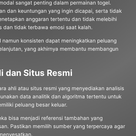
modal sangat penting dalam permainan togel.
han dan keuntungan yang ingin dicapai, serta tidak
netapkan anggaran tertentu dan tidak melebihi
 dan tidak terbawa emosi saat kalah.
ecil namun konsisten dapat meningkatkan peluang
elanjutan, yang akhirnya membantu membangun
li dan Situs Resmi
ara ahli atau situs resmi yang menyediakan analisis
nakan data analitik dan algoritma tertentu untuk
liki peluang besar keluar.
reka bisa menjadi referensi tambahan yang
n. Pastikan memilih sumber yang terpercaya agar
k menyesatkan.