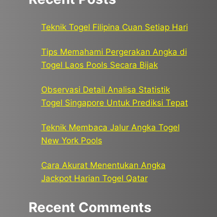
Teknik Togel Filipina Cuan Setiap Hari
Tips Memahami Pergerakan Angka di
Togel Laos Pools Secara Bijak
Observasi Detail Analisa Statistik
Togel Singapore Untuk Prediksi Tepat
Teknik Membaca Jalur Angka Togel
New York Pools
Cara Akurat Menentukan Angka
Jackpot Harian Togel Qatar
Recent Comments