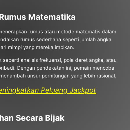
Rumus Matematika
h menerapkan rumus atau metode matematis dalam
dalkan rumus sederhana seperti jumlah angka
dari mimpi yang mereka impikan.
eperti analisis frekuensi, pola deret angka, atau
pribadi. Dengan pendekatan ini, pemain mencoba
menambah unsur perhitungan yang lebih rasional.
ningkatkan Peluang Jackpot
han Secara Bijak