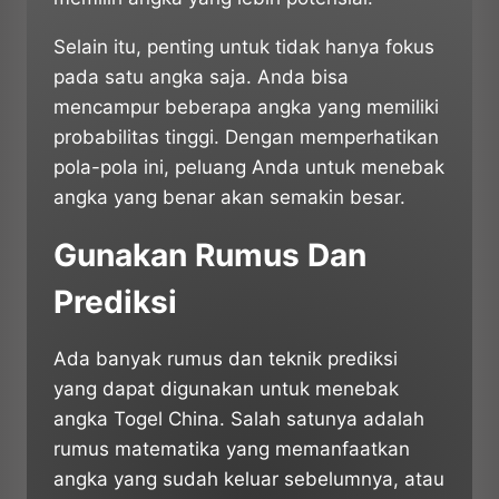
Selain itu, penting untuk tidak hanya fokus
pada satu angka saja. Anda bisa
mencampur beberapa angka yang memiliki
probabilitas tinggi. Dengan memperhatikan
pola-pola ini, peluang Anda untuk menebak
angka yang benar akan semakin besar.
Gunakan Rumus Dan
Prediksi
Ada banyak rumus dan teknik prediksi
yang dapat digunakan untuk menebak
angka Togel China. Salah satunya adalah
rumus matematika yang memanfaatkan
angka yang sudah keluar sebelumnya, atau