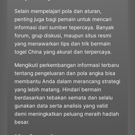
Selain mempelajari pola dan aturan,
penting juga bagi pemain untuk mencari
informasi dari sumber tepercaya. Banyak
forum, grup diskusi, maupun situs resmi
yang menawarkan tips dan trik bermain
togel China yang akurat dan terpercaya.
Mengikuti perkembangan informasi terbaru
tentang pengeluaran dan pola angka bisa
membantu Anda dalam merancang strategi
yang lebih matang. Hindari bermain
berdasarkan tebakan semata dan selalu
gunakan data serta analisis yang valid
demi meningkatkan peluang meraih hadiah
besar.