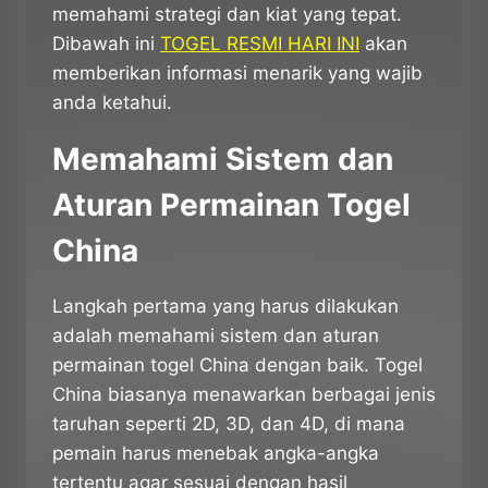
memahami strategi dan kiat yang tepat.
Dibawah ini
TOGEL RESMI HARI INI
akan
memberikan informasi menarik yang wajib
anda ketahui.
Memahami Sistem dan
Aturan Permainan Togel
China
Langkah pertama yang harus dilakukan
adalah memahami sistem dan aturan
permainan togel China dengan baik. Togel
China biasanya menawarkan berbagai jenis
taruhan seperti 2D, 3D, dan 4D, di mana
pemain harus menebak angka-angka
tertentu agar sesuai dengan hasil