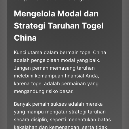
Mengelola Modal dan
Strategi Taruhan Togel
China
Kunci utama dalam bermain togel China
adalah pengelolaan modal yang baik.
Jangan pernah memasang taruhan
melebihi kemampuan finansial Anda,
karena togel adalah permainan yang
mengandung risiko besar.
Banyak pemain sukses adalah mereka
yang mampu mengatur strategi taruhan
secara disiplin, seperti menentukan batas
kekalahan dan kemenangan, serta tidak