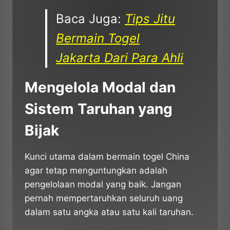
Baca Juga:
Tips Jitu
Bermain Togel
Jakarta Dari Para Ahli
Mengelola Modal dan
Sistem Taruhan yang
Bijak
Kunci utama dalam bermain togel China
agar tetap menguntungkan adalah
pengelolaan modal yang baik. Jangan
pernah mempertaruhkan seluruh uang
dalam satu angka atau satu kali taruhan.