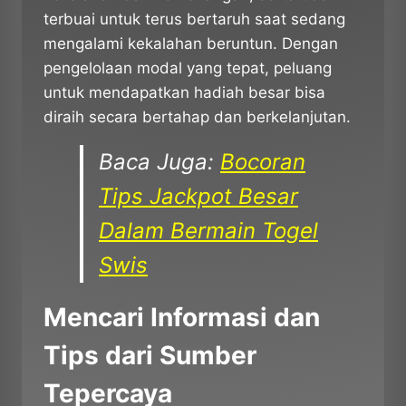
terbuai untuk terus bertaruh saat sedang
mengalami kekalahan beruntun. Dengan
pengelolaan modal yang tepat, peluang
untuk mendapatkan hadiah besar bisa
diraih secara bertahap dan berkelanjutan.
Baca Juga:
Bocoran
Tips Jackpot Besar
Dalam Bermain Togel
Swis
Mencari Informasi dan
Tips dari Sumber
Tepercaya