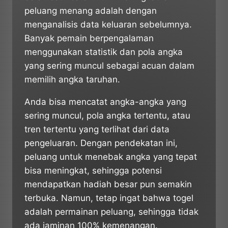
peluang menang adalah dengan
menganalisis data keluaran sebelumnya.
Banyak pemain berpengalaman
menggunakan statistik dan pola angka
yang sering muncul sebagai acuan dalam
memilih angka taruhan.
Anda bisa mencatat angka-angka yang
sering muncul, pola angka tertentu, atau
tren tertentu yang terlihat dari data
pengeluaran. Dengan pendekatan ini,
peluang untuk menebak angka yang tepat
bisa meningkat, sehingga potensi
mendapatkan hadiah besar pun semakin
terbuka. Namun, tetap ingat bahwa togel
adalah permainan peluang, sehingga tidak
ada jaminan 100% kemenangan.