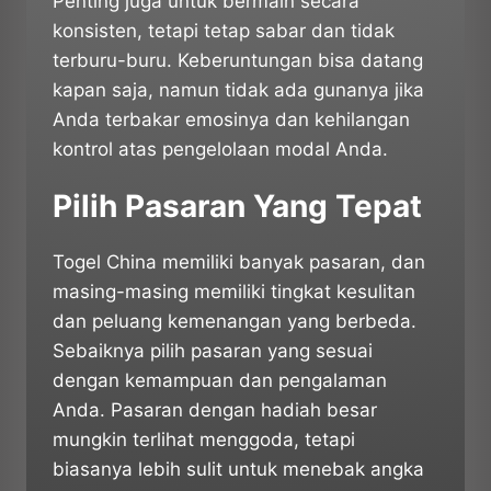
Penting juga untuk bermain secara
konsisten, tetapi tetap sabar dan tidak
terburu-buru. Keberuntungan bisa datang
kapan saja, namun tidak ada gunanya jika
Anda terbakar emosinya dan kehilangan
kontrol atas pengelolaan modal Anda.
Pilih Pasaran Yang Tepat
Togel China memiliki banyak pasaran, dan
masing-masing memiliki tingkat kesulitan
dan peluang kemenangan yang berbeda.
Sebaiknya pilih pasaran yang sesuai
dengan kemampuan dan pengalaman
Anda. Pasaran dengan hadiah besar
mungkin terlihat menggoda, tetapi
biasanya lebih sulit untuk menebak angka