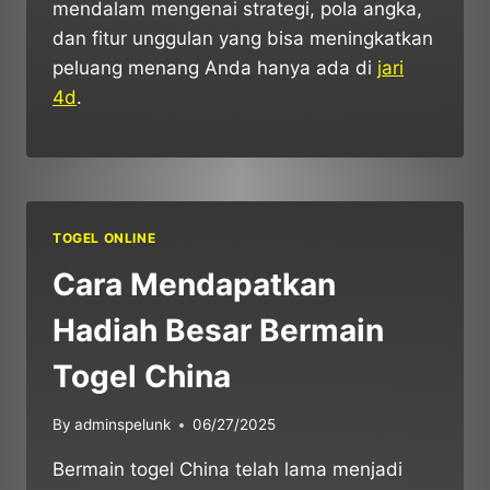
mendalam mengenai strategi, pola angka,
dan fitur unggulan yang bisa meningkatkan
peluang menang Anda hanya ada di
jari
4d
.
TOGEL ONLINE
Cara Mendapatkan
Hadiah Besar Bermain
Togel China
By
adminspelunk
06/27/2025
Bermain togel China telah lama menjadi