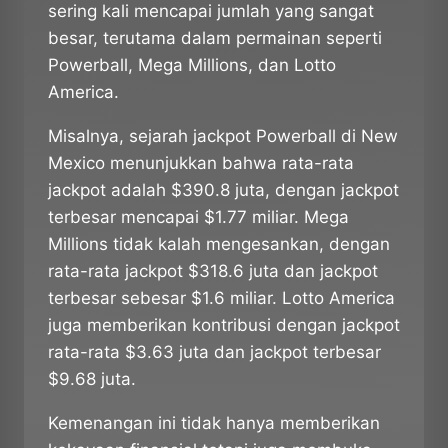
sering kali mencapai jumlah yang sangat
besar, terutama dalam permainan seperti
Powerball, Mega Millions, dan Lotto
America.
Misalnya, sejarah jackpot Powerball di New
Mexico menunjukkan bahwa rata-rata
jackpot adalah $390.8 juta, dengan jackpot
terbesar mencapai $1.77 miliar. Mega
Millions tidak kalah mengesankan, dengan
rata-rata jackpot $318.6 juta dan jackpot
terbesar sebesar $1.6 miliar. Lotto America
juga memberikan kontribusi dengan jackpot
rata-rata $3.63 juta dan jackpot terbesar
$9.68 juta.
Kemenangan ini tidak hanya memberikan