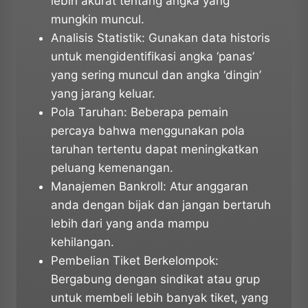
lebih akurat tentang angka yang
mungkin muncul.
Analisis Statistik: Gunakan data historis
untuk mengidentifikasi angka ‘panas’
yang sering muncul dan angka ‘dingin’
yang jarang keluar.
Pola Taruhan: Beberapa pemain
percaya bahwa menggunakan pola
taruhan tertentu dapat meningkatkan
peluang kemenangan.
Manajemen Bankroll: Atur anggaran
anda dengan bijak dan jangan bertaruh
lebih dari yang anda mampu
kehilangan.
Pembelian Tiket Berkelompok:
Bergabung dengan sindikat atau grup
untuk membeli lebih banyak tiket, yang