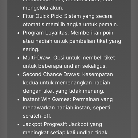
mengelola akun.
Fitur Quick Pick: Sistem yang secara
otomatis memilih angka untuk pemain.
Program Loyalitas: Memberikan poin
atau hadiah untuk pembelian tiket yang
sering.
Multi-Draw: Opsi untuk membeli tiket
untuk beberapa undian sekaligus.
Second Chance Draws: Kesempatan
kedua untuk memenangkan hadiah
dengan tiket yang tidak menang.
Instant Win Games: Permainan yang
menawarkan hadiah instan, seperti
scratch-off.
Jackpot Progresif: Jackpot yang
meningkat setiap kali undian tidak