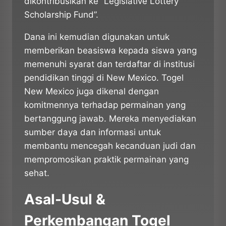
dikontribusikan ke “Legislative Lottery
Scholarship Fund”.
Dana ini kemudian digunakan untuk
memberikan beasiswa kepada siswa yang
memenuhi syarat dan terdaftar di institusi
pendidikan tinggi di New Mexico. Togel
New Mexico juga dikenal dengan
komitmennya terhadap permainan yang
bertanggung jawab. Mereka menyediakan
sumber daya dan informasi untuk
membantu mencegah kecanduan judi dan
mempromosikan praktik permainan yang
sehat.
Asal-Usul &
Perkembangan Togel