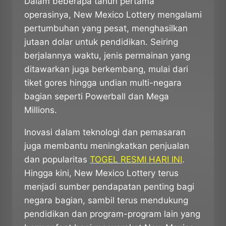
Dalam beberapa tahun pertama
operasinya, New Mexico Lottery mengalami
pertumbuhan yang pesat, menghasilkan
jutaan dolar untuk pendidikan. Seiring
berjalannya waktu, jenis permainan yang
ditawarkan juga berkembang, mulai dari
tiket gores hingga undian multi-negara
bagian seperti Powerball dan Mega
Millions.
Inovasi dalam teknologi dan pemasaran
juga membantu meningkatkan penjualan
dan popularitas
TOGEL RESMI HARI INI
.
Hingga kini, New Mexico Lottery terus
menjadi sumber pendapatan penting bagi
negara bagian, sambil terus mendukung
pendidikan dan program-program lain yang