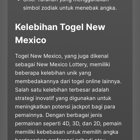
simbol zodiak untuk menebak angka.
Kelebihan Togel New
Mexico
Togel New Mexico, yang juga dikenal
sebagai New Mexico Lottery, memiliki
beberapa kelebihan unik yang
membedakannya dari togel online lainnya.
Salah satu kelebihan terbesar adalah
strategi inovatif yang digunakan untuk
meningkatkan potensi jackpot bagi para
pemainnya. Dengan berbagai jenis
permainan seperti 4D, 3D, dan 2D, pemain
memiliki kebebasan untuk memilih angka