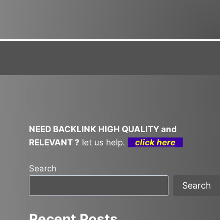
NEED BACKLINK HIGH QUALITY and
RELEVANT ?
let us help.
click here
Search
Search
Recent Posts