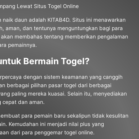
ah naik daun adalah KITAB4D. Situs ini menawarkan
h, aman, dan tentunya menguntungkan bagi para
akan membahas tentang memberikan pengalaman
ara pemainnya.
untuk Bermain Togel?
 terpercaya dengan sistem keamanan yang canggih
n berbagai pilihan pasar togel dari berbagai
yang paling mereka kuasai. Selain itu, menyediakan
g cepat dan aman.
y membuat para pemain baru sekalipun tidak kesulitan
. Kemudahan ini menjadi nilai plus yang
n dari para penggemar togel online.