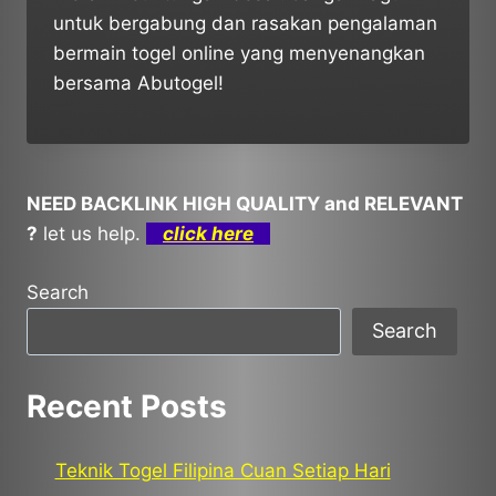
untuk bergabung dan rasakan pengalaman
bermain togel online yang menyenangkan
bersama Abutogel!
NEED BACKLINK HIGH QUALITY and RELEVANT
?
let us help.
click here
Search
Search
Recent Posts
Teknik Togel Filipina Cuan Setiap Hari