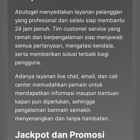
Abutogel menyediakan layanan pelanggan
yang profesional dan selalu siap membantu
24 jam penuh. Tim customer service yang
ramah dan berpengalaman siap menjawab
semua pertanyaan, mengatasi kendala,
serta memberikan solusi terbaik bagi
pengguna.
Adanya layanan live chat, email, dan call
center memudahkan pemain untuk
mendapatkan informasi maupun bantuan
kapan pun diperlukan, sehingga
pengalaman bermain semakin
menyenangkan dan tanpa hambatan.
Jackpot dan Promosi