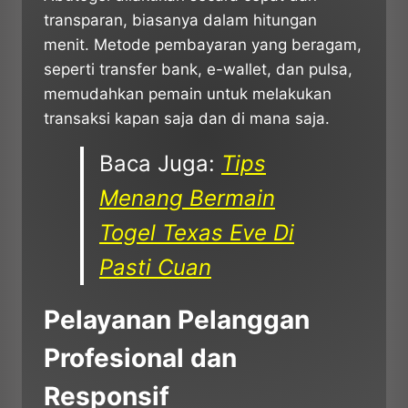
transparan, biasanya dalam hitungan
menit. Metode pembayaran yang beragam,
seperti transfer bank, e-wallet, dan pulsa,
memudahkan pemain untuk melakukan
transaksi kapan saja dan di mana saja.
Baca Juga:
Tips
Menang Bermain
Togel Texas Eve Di
Pasti Cuan
Pelayanan Pelanggan
Profesional dan
Responsif