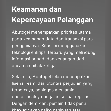
Keamanan dan
Kepercayaan Pelanggan
Abutogel menempatkan prioritas utama
pada keamanan data dan transaksi para
penggunanya. Situs ini menggunakan
teknologi enkripsi terbaru yang melindungi
informasi pribadi dan keuangan dari
ancaman pihak ketiga.
Selain itu, Abutogel telah mendapatkan
lisensi resmi dari otoritas perjudian yang
terpercaya, sehingga menjamin
operasionalnya berjalan sesuai regulasi.
Dengan demikian, pemain tidak perlu
khawatir akan risiko penipuan atau