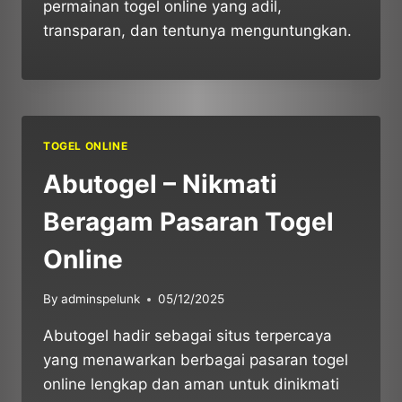
permainan togel online yang adil,
transparan, dan tentunya menguntungkan.
TOGEL ONLINE
Abutogel – Nikmati
Beragam Pasaran Togel
Online
By
adminspelunk
05/12/2025
Abutogel hadir sebagai situs terpercaya
yang menawarkan berbagai pasaran togel
online lengkap dan aman untuk dinikmati