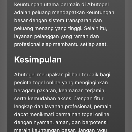
Keuntungan utama bermain di Abutogel
adalah peluang mendapatkan keuntungan
besar dengan sistem transparan dan
peluang menang yang tinggi. Selain itu,
layanan pelanggan yang ramah dan
profesional siap membantu setiap saat.
Kesimpulan
Abutogel merupakan pilihan terbaik bagi
pecinta togel online yang menginginkan
beragam pasaran, keamanan terjamin,
serta kemudahan akses. Dengan fitur
lengkap dan layanan profesional, pemain
dapat menikmati permainan togel online
dengan nyaman, aman, dan berpotensi
meraih keuntungan besar. Jangan ragu