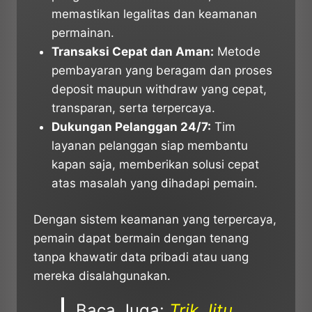
memastikan legalitas dan keamanan
permainan.
Transaksi Cepat dan Aman:
Metode
pembayaran yang beragam dan proses
deposit maupun withdraw yang cepat,
transparan, serta terpercaya.
Dukungan Pelanggan 24/7:
Tim
layanan pelanggan siap membantu
kapan saja, memberikan solusi cepat
atas masalah yang dihadapi pemain.
Dengan sistem keamanan yang terpercaya,
pemain dapat bermain dengan tenang
tanpa khawatir data pribadi atau uang
mereka disalahgunakan.
Baca Juga:
Trik Jitu