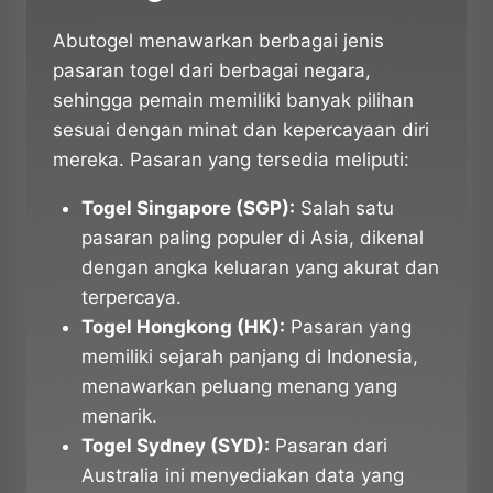
Abutogel menawarkan berbagai jenis
pasaran togel dari berbagai negara,
sehingga pemain memiliki banyak pilihan
sesuai dengan minat dan kepercayaan diri
mereka. Pasaran yang tersedia meliputi:
Togel Singapore (SGP):
Salah satu
pasaran paling populer di Asia, dikenal
dengan angka keluaran yang akurat dan
terpercaya.
Togel Hongkong (HK):
Pasaran yang
memiliki sejarah panjang di Indonesia,
menawarkan peluang menang yang
menarik.
Togel Sydney (SYD):
Pasaran dari
Australia ini menyediakan data yang