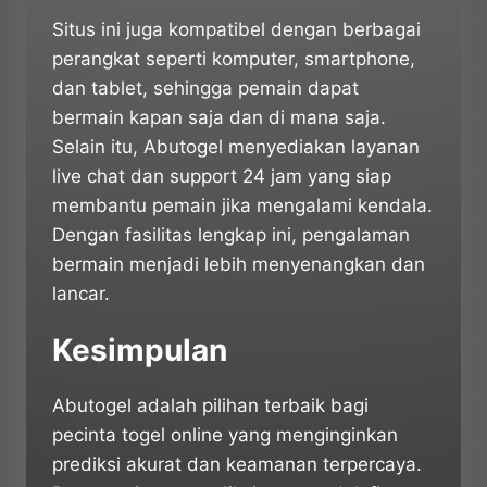
Situs ini juga kompatibel dengan berbagai
perangkat seperti komputer, smartphone,
dan tablet, sehingga pemain dapat
bermain kapan saja dan di mana saja.
Selain itu, Abutogel menyediakan layanan
live chat dan support 24 jam yang siap
membantu pemain jika mengalami kendala.
Dengan fasilitas lengkap ini, pengalaman
bermain menjadi lebih menyenangkan dan
lancar.
Kesimpulan
Abutogel adalah pilihan terbaik bagi
pecinta togel online yang menginginkan
prediksi akurat dan keamanan terpercaya.