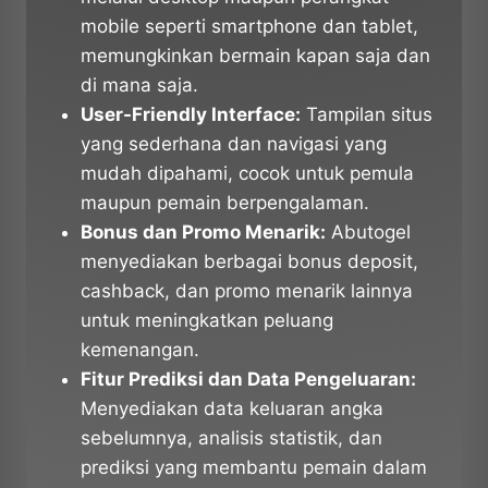
mobile seperti smartphone dan tablet,
memungkinkan bermain kapan saja dan
di mana saja.
User-Friendly Interface:
Tampilan situs
yang sederhana dan navigasi yang
mudah dipahami, cocok untuk pemula
maupun pemain berpengalaman.
Bonus dan Promo Menarik:
Abutogel
menyediakan berbagai bonus deposit,
cashback, dan promo menarik lainnya
untuk meningkatkan peluang
kemenangan.
Fitur Prediksi dan Data Pengeluaran:
Menyediakan data keluaran angka
sebelumnya, analisis statistik, dan
prediksi yang membantu pemain dalam