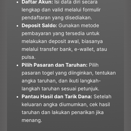
Daftar Akun:
Isi data diri secara
lengkap dan valid melalui formulir
pendaftaran yang disediakan.
Deposit Saldo:
Gunakan metode
pembayaran yang tersedia untuk
melakukan deposit awal, biasanya
melalui transfer bank, e-wallet, atau
pulsa.
Pilih Pasaran dan Taruhan:
Pilih
pasaran togel yang diinginkan, tentukan
angka taruhan, dan ikuti langkah-
langkah taruhan sesuai petunjuk.
Pantau Hasil dan Tarik Dana:
Setelah
keluaran angka diumumkan, cek hasil
taruhan dan lakukan penarikan jika
menang.