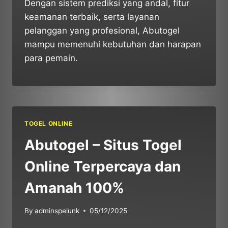
Dengan sistem prediksi yang andal, fitur
keamanan terbaik, serta layanan
pelanggan yang profesional, Abutogel
mampu memenuhi kebutuhan dan harapan
para pemain.
TOGEL ONLINE
Abutogel – Situs Togel
Online Terpercaya dan
Amanah 100%
By
adminspelunk
05/12/2025