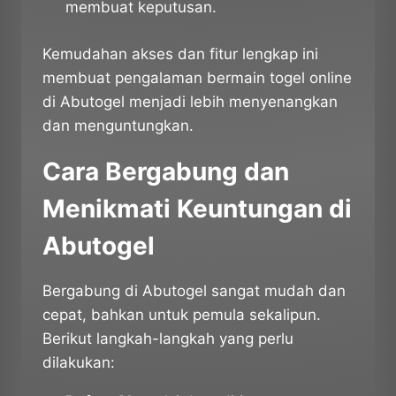
membuat keputusan.
Kemudahan akses dan fitur lengkap ini
membuat pengalaman bermain togel online
di Abutogel menjadi lebih menyenangkan
dan menguntungkan.
Cara Bergabung dan
Menikmati Keuntungan di
Abutogel
Bergabung di Abutogel sangat mudah dan
cepat, bahkan untuk pemula sekalipun.
Berikut langkah-langkah yang perlu
dilakukan: