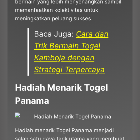
bermain yang lebih menyenangkan sambil
memanfaatkan kolektivitas untuk
meningkatkan peluang sukses.
Baca Juga:
Cara dan
Trik Bermain Togel
Kamboja dengan
Strategi Terpercaya
Hadiah Menarik Togel
Panama
​Hadiah menarik Togel Panama menjadi
salah satu daya tarik utama yang membuat