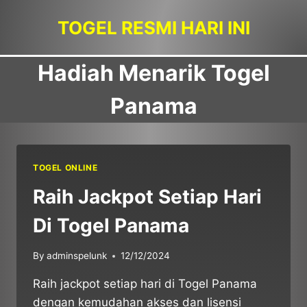
Skip
TOGEL RESMI HARI INI
to
content
Hadiah Menarik Togel
Panama
TOGEL ONLINE
Raih Jackpot Setiap Hari
Di Togel Panama
By
adminspelunk
12/12/2024
Raih jackpot setiap hari di Togel Panama
dengan kemudahan akses dan lisensi