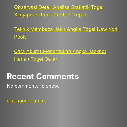
Observasi Detail Analisa Statistik Togel
Singapore Untuk Prediksi Tepat
Teknik Membaca Jalur Angka Togel New York
Pools
Cara Akurat Menentukan Angka Jackpot
Harian Togel Qatar
Recent Comments
No comments to show.
slot gacor hari ini