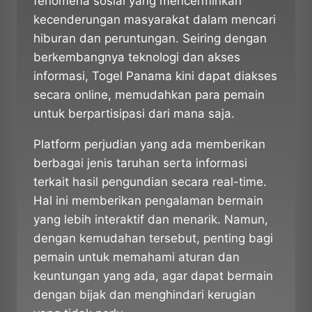
fenomena sosial yang mencerminkan
kecenderungan masyarakat dalam mencari
hiburan dan peruntungan.​ Seiring dengan
berkembangnya teknologi dan akses
informasi, Togel Panama kini dapat diakses
secara online, memudahkan para pemain
untuk berpartisipasi dari mana saja.
Platform perjudian yang ada memberikan
berbagai jenis taruhan serta informasi
terkait hasil pengundian secara real-time.
Hal ini memberikan pengalaman bermain
yang lebih interaktif dan menarik. Namun,
dengan kemudahan tersebut, penting bagi
pemain untuk memahami aturan dan
keuntungan yang ada, agar dapat bermain
dengan bijak dan menghindari kerugian