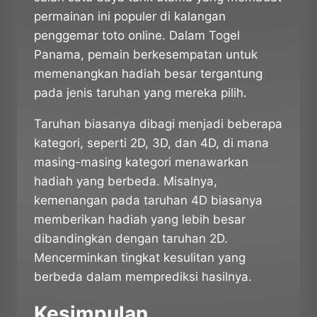
permainan ini populer di kalangan
penggemar toto online. Dalam Togel
Panama, pemain berkesempatan untuk
memenangkan hadiah besar tergantung
pada jenis taruhan yang mereka pilih.
Taruhan biasanya dibagi menjadi beberapa
kategori, seperti 2D, 3D, dan 4D, di mana
masing-masing kategori menawarkan
hadiah yang berbeda. Misalnya,
kemenangan pada taruhan 4D biasanya
memberikan hadiah yang lebih besar
dibandingkan dengan taruhan 2D.
Mencerminkan tingkat kesulitan yang
berbeda dalam memprediksi hasilnya.
Kesimpulan