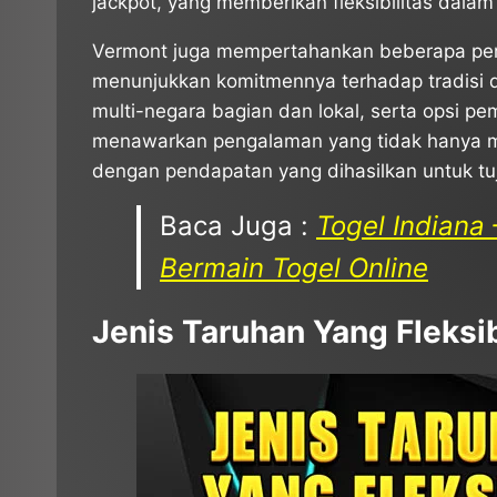
jackpot, yang memberikan fleksibilitas dala
Vermont juga mempertahankan beberapa per
menunjukkan komitmennya terhadap tradisi d
multi-negara bagian dan lokal, serta opsi 
menawarkan pengalaman yang tidak hanya m
dengan pendapatan yang dihasilkan untuk tu
Baca Juga :
Togel Indiana
Bermain Togel Online
Jenis Taruhan Yang Fleksi