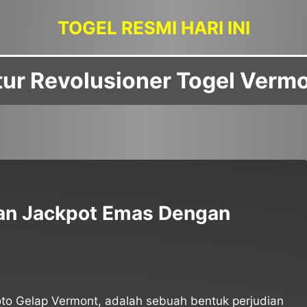
TOGEL RESMI HARI INI
tur Revolusioner Togel Verm
an Jackpot Emas Dengan
oto Gelap Vermont, adalah sebuah bentuk perjudian