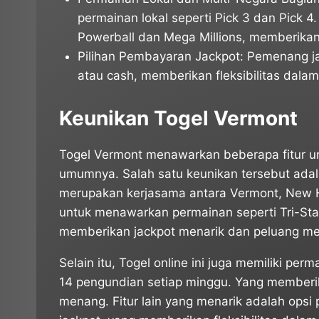
permainan lokal seperti Pick 3 dan Pick 4
Powerball dan Mega Millions, memberikan 
Pilihan Pembayaran Jackpot: Pemenang j
atau cash, memberikan fleksibilitas dala
Keunikan Togel Vermont
Togel Vermont menawarkan beberapa fitur u
umumnya. Salah satu keunikan tersebut adala
merupakan kerjasama antara Vermont, New 
untuk menawarkan permainan seperti Tri-St
memberikan jackpot menarik dan peluang me
Selain itu, Togel online ini juga memiliki perm
14 pengundian setiap minggu. Yang memberi
menang. Fitur lain yang menarik adalah ops