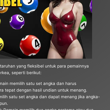
taruhan yang fleksibel untuk para pemainnya
kea, seperti berikut:
main memilih satu set angka dan harus
a tepat dengan hasil undian untuk menang.
ilih satu set angka dan dapat menang jika angka-
pun.