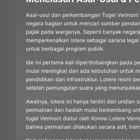
Asal-usul dan perkembangan Togel Vermont da
negara bagian untuk mencari sumber penda
pajak pada warganya. Seperti banyak negara 
memperkenalkan lotere sebagai sarana lega
untuk berbagai program publik.
Ide ini pertama kali dipertimbangkan pada 
mulai meningkat dan ada kebutuhan untuk m
pendidikan dan infrastruktur. Lotere resmi 
setelah pemungutan suara yang menunjukkan
Awalnya, lotere ini hanya terdiri dari undian 
permainan dan hadiah mulai berkembang unt
togel Vermont diatur oleh Komisi Lotere Ve
bahwa permainan dilakukan secara adil, tra