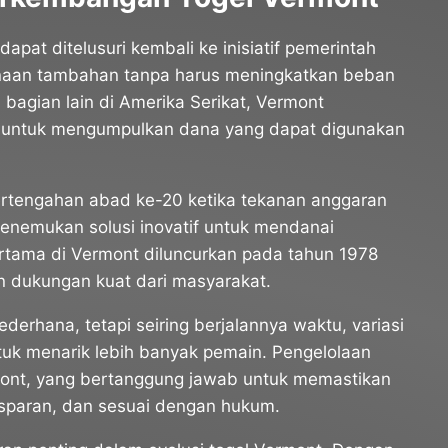
pat ditelusuri kembali ke inisiatif pemerintah
naan tambahan tanpa harus meningkatkan beban
bagian lain di Amerika Serikat, Vermont
l untuk mengumpulkan dana yang dapat digunakan
pertengahan abad ke-20 ketika tekanan anggaran
enemukan solusi inovatif untuk mendanai
pertama di Vermont diluncurkan pada tahun 1978
 dukungan kuat dari masyarakat.
sederhana, tetapi seiring berjalannya waktu, variasi
uk menarik lebih banyak pemain. Pengelolaan
rmont, yang bertanggung jawab untuk memastikan
nsparan, dan sesuai dengan hukum.