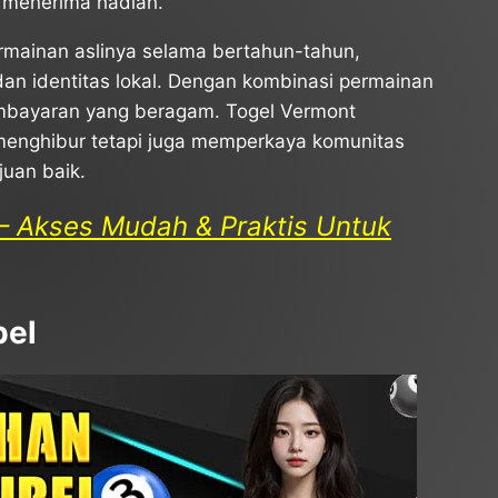
m menerima hadiah.
mainan aslinya selama bertahun-tahun,
an identitas lokal. Dengan kombinasi permainan
pembayaran yang beragam. Togel Vermont
enghibur tetapi juga memperkaya komunitas
juan baik.
 – Akses Mudah & Praktis Untuk
bel