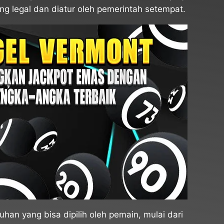
g legal dan diatur oleh pemerintah setempat.
han yang bisa dipilih oleh pemain, mulai dari