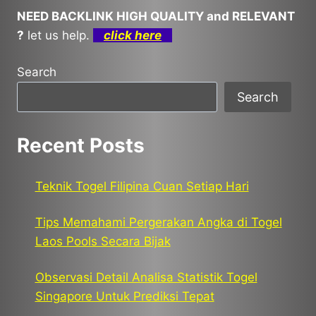
NEED BACKLINK HIGH QUALITY and RELEVANT
?
let us help.
click here
Search
Search
Recent Posts
Teknik Togel Filipina Cuan Setiap Hari
Tips Memahami Pergerakan Angka di Togel
Laos Pools Secara Bijak
Observasi Detail Analisa Statistik Togel
Singapore Untuk Prediksi Tepat