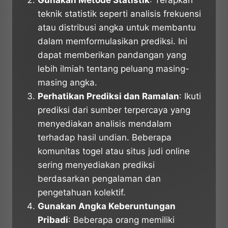
teknik statistik seperti analisis frekuensi
atau distribusi angka untuk membantu
dalam memformulasikan prediksi. Ini
dapat memberikan pandangan yang
lebih ilmiah tentang peluang masing-
masing angka.
Perhatikan Prediksi dan Ramalan
: Ikuti
prediksi dari sumber terpercaya yang
menyediakan analisis mendalam
terhadap hasil undian. Beberapa
komunitas togel atau situs judi online
sering menyediakan prediksi
berdasarkan pengalaman dan
pengetahuan kolektif.
Gunakan Angka Keberuntungan
Pribadi
: Beberapa orang memiliki