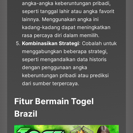
angka-angka keberuntungan pribadi,
seperti tanggal lahir atau angka favorit
lainnya. Menggunakan angka ini
kadang-kadang dapat meningkatkan
rasa percaya diri dalam memilih.
Kombinasikan Strategi
: Cobalah untuk
menggabungkan beberapa strategi,
seperti mengandalkan data historis
dengan penggunaan angka
keberuntungan pribadi atau prediksi
dari sumber terpercaya.
Fitur Bermain Togel
Brazil