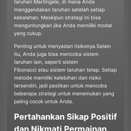
taruhan Martingale, di mana Anda
menggandakan taruhan setelah setiap
kekalahan. Meskipun strategi ini bisa
menguntungkan jika Anda memiliki modal
yang cukup.
Penting untuk menyadari risikonya.
Selain
itu, Anda juga bisa mencoba sistem
taruhan lain, seperti sistem
Fibonacci atau sistem taruhan tetap. Setiap
metode memiliki kelebihan dan risiko
tersendiri, jadi pastikan untuk mencoba
beberapa strategi untuk menemukan yang
paling cocok untuk Anda.
Pertahankan Sikap Positif
dan Nikmati Permainan