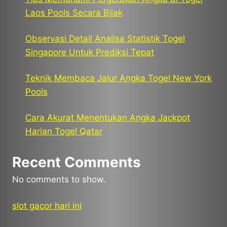
Laos Pools Secara Bijak
Observasi Detail Analisa Statistik Togel
Singapore Untuk Prediksi Tepat
Teknik Membaca Jalur Angka Togel New York
Pools
Cara Akurat Menentukan Angka Jackpot
Harian Togel Qatar
Recent Comments
No comments to show.
slot gacor hari ini