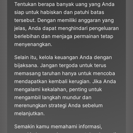
Tentukan berapa banyak uang yang Anda
siap untuk habiskan dan patuhi batas
tersebut. Dengan memiliki anggaran yang
jelas, Anda dapat menghindari pengeluaran
berlebihan dan menjaga permainan tetap
menyenangkan.
Selain itu, kelola keuangan Anda dengan
bijaksana. Jangan tergoda untuk terus
memasang taruhan hanya untuk mencoba
mendapatkan kembali kerugian. Jika Anda
mengalami kekalahan, penting untuk
mengambil langkah mundur dan
merenungkan strategi Anda sebelum
melanjutkan.
Semakin kamu memahami informasi,