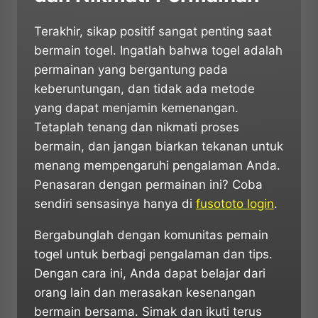
Terakhir, sikap positif sangat penting saat
bermain togel. Ingatlah bahwa togel adalah
permainan yang bergantung pada
keberuntungan, dan tidak ada metode
yang dapat menjamin kemenangan.
Tetaplah tenang dan nikmati proses
bermain, dan jangan biarkan tekanan untuk
menang mempengaruhi pengalaman Anda.
Penasaran dengan permainan ini? Coba
sendiri sensasinya hanya di
fusototo login
.
Bergabunglah dengan komunitas pemain
togel untuk berbagi pengalaman dan tips.
Dengan cara ini, Anda dapat belajar dari
orang lain dan merasakan kesenangan
bermain bersama. Simak dan ikuti terus