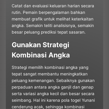
Catat dan evaluasi keluaran harian secara
rutin. Pemain berpengalaman bahkan
membuat grafik untuk melihat keterkaitan
angka. Semakin teliti analisisnya, semakin
besar peluang prediksi tepat sasaran.
Gunakan Strategi
Kombinasi Angka
Strategi memilih kombinasi angka yang
tepat sangat membantu meningkatkan
peluang kemenangan. Sebaiknya gunakan
perpaduan antara angka ganjil dan genap
serta variasi angka kecil dan besar secara
seimbang. Hal ini karena pola togel Yunani
cenderung acak, sehingga kombinasi