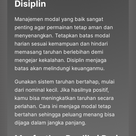
Disiplin
Manajemen modal yang baik sangat
penting agar permainan tetap aman dan
menyenangkan. Tetapkan batas modal
harian sesuai kemampuan dan hindari
memasang taruhan berlebihan demi
mengejar kekalahan. Disiplin menjaga
batas akan melindungi keuanganmu.
Gunakan sistem taruhan bertahap, mulai
dari nominal kecil. Jika hasilnya positif,
kamu bisa meningkatkan taruhan secara
perlahan. Cara ini menjaga modal tetap
bertahan sehingga peluang menang bisa
dijaga dalam jangka panjang.