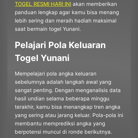
TOGEL RESMI HARI INI
akan memberikan
panduan lengkap agar kamu bisa menang
lebih sering dan meraih hadiah maksimal
saat bermain togel Yunani.
Pelajari Pola Keluaran
Togel Yunani
Mempelajari pola angka keluaran
sebelumnya adalah langkah awal yang
sangat penting. Dengan menganalisis data
hasil undian selama beberapa minggu
terakhir, kamu bisa menangkap tren angka
yang sering atau jarang keluar. Pola-pola ini
membantu memprediksi angka yang
berpotensi muncul di ronde berikutnya.