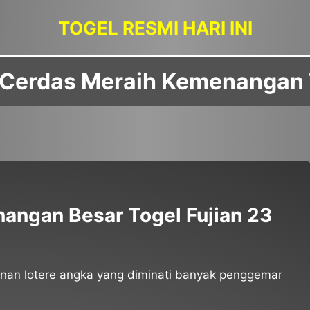
TOGEL RESMI HARI INI
 Cerdas Meraih Kemenangan 
angan Besar Togel Fujian 23
inan lotere angka yang diminati banyak penggemar