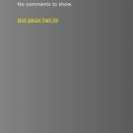
No comments to show.
slot gacor hari ini