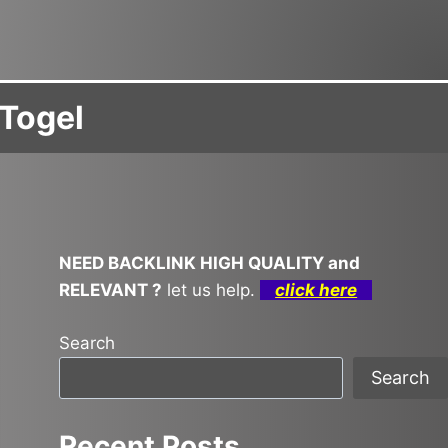
Togel
NEED BACKLINK HIGH QUALITY and
RELEVANT ?
let us help.
click here
Search
Search
Recent Posts