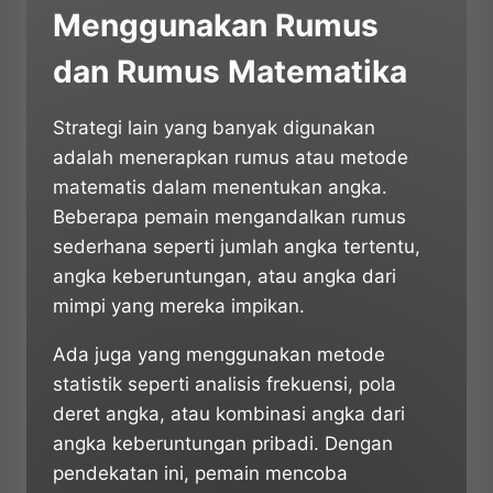
Menggunakan Rumus
dan Rumus Matematika
Strategi lain yang banyak digunakan
adalah menerapkan rumus atau metode
matematis dalam menentukan angka.
Beberapa pemain mengandalkan rumus
sederhana seperti jumlah angka tertentu,
angka keberuntungan, atau angka dari
mimpi yang mereka impikan.
Ada juga yang menggunakan metode
statistik seperti analisis frekuensi, pola
deret angka, atau kombinasi angka dari
angka keberuntungan pribadi. Dengan
pendekatan ini, pemain mencoba