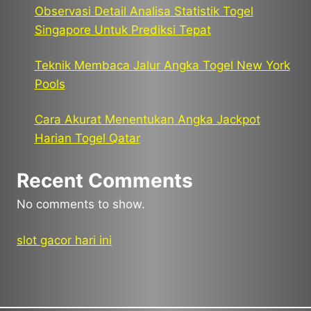
Observasi Detail Analisa Statistik Togel
Singapore Untuk Prediksi Tepat
Teknik Membaca Jalur Angka Togel New York
Pools
Cara Akurat Menentukan Angka Jackpot
Harian Togel Qatar
Recent Comments
No comments to show.
slot gacor hari ini