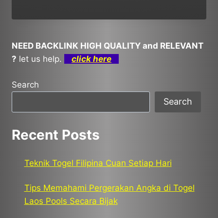
NEED BACKLINK HIGH QUALITY and RELEVANT
?
let us help.
click here
Search
Search
Recent Posts
Teknik Togel Filipina Cuan Setiap Hari
Tips Memahami Pergerakan Angka di Togel
Laos Pools Secara Bijak