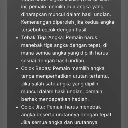
ini, pemain memilih dua angka yang
diharapkan muncul dalam hasil undian.
Kemenangan diperoleh jika kedua angka
tersebut cocok dengan hasil.
Tebak Tiga Angka: Pemain harus
menebak tiga angka dengan tepat, di
mana semua angka yang dipilih harus
sesuai dengan hasil undian.
Colok Bebas: Pemain memilih angka
tanpa memperhatikan urutan tertentu.
Jika salah satu angka yang dipilih
muncul dalam hasil undian, pemain
berhak mendapatkan hadiah.
Colok Jitu: Pemain harus menebak
angka beserta urutannya dengan tepat.
Jika semua angka dan urutannya