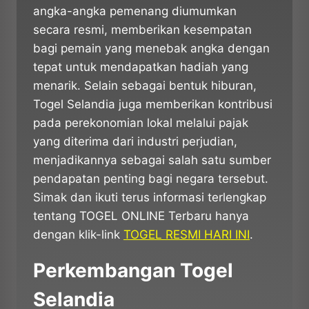
angka-angka pemenang diumumkan
secara resmi, memberikan kesempatan
bagi pemain yang menebak angka dengan
tepat untuk mendapatkan hadiah yang
menarik. Selain sebagai bentuk hiburan,
Togel Selandia juga memberikan kontribusi
pada perekonomian lokal melalui pajak
yang diterima dari industri perjudian,
menjadikannya sebagai salah satu sumber
pendapatan penting bagi negara tersebut.
Simak dan ikuti terus informasi terlengkap
tentang TOGEL ONLINE Terbaru hanya
dengan klik-link
TOGEL RESMI HARI INI
.
Perkembangan ​Togel
Selandia