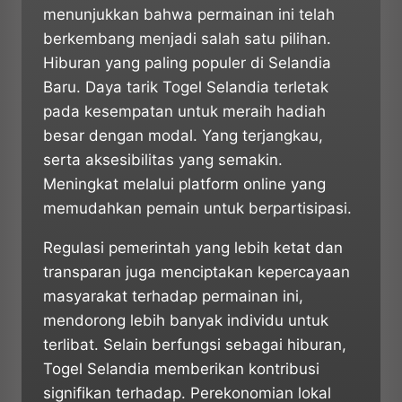
menunjukkan bahwa permainan ini telah
berkembang menjadi salah satu pilihan.
Hiburan yang paling populer di Selandia
Baru.​ Daya tarik Togel Selandia terletak
pada kesempatan untuk meraih hadiah
besar dengan modal. Yang terjangkau,
serta aksesibilitas yang semakin.
Meningkat melalui platform online yang
memudahkan pemain untuk berpartisipasi.
Regulasi pemerintah yang lebih ketat dan
transparan juga menciptakan kepercayaan
masyarakat terhadap permainan ini,
mendorong lebih banyak individu untuk
terlibat. Selain berfungsi sebagai hiburan,
Togel Selandia memberikan kontribusi
signifikan terhadap. Perekonomian lokal