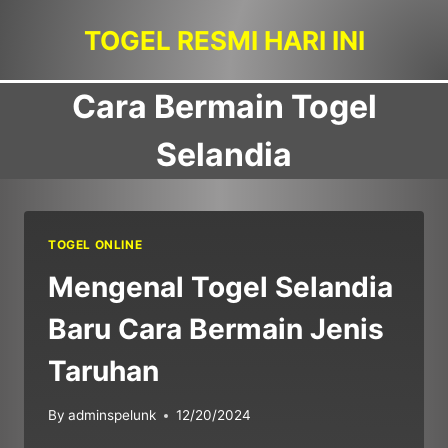
Skip
TOGEL RESMI HARI INI
to
content
Cara Bermain Togel
Selandia
TOGEL ONLINE
Mengenal Togel Selandia
Baru Cara Bermain Jenis
Taruhan
By
adminspelunk
12/20/2024