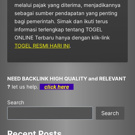
melalui pajak yang diterima, menjadikannya
sebagai sumber pendapatan yang penting
bagi pemerintah. Simak dan ikuti terus
informasi terlengkap tentang TOGEL
ONLINE Terbaru hanya dengan klik-link
TOGEL RESMI HARI INI
.
NEED BACKLINK HIGH QUALITY and RELEVANT
?
let us help.
click here
Search
Search
Recent Posts