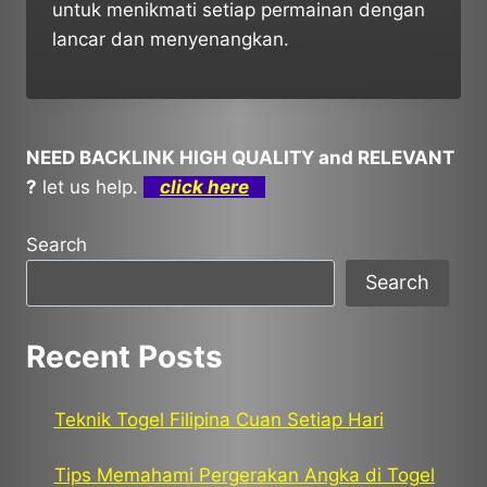
untuk menikmati setiap permainan dengan
lancar dan menyenangkan.
NEED BACKLINK HIGH QUALITY and RELEVANT
?
let us help.
click here
Search
Search
Recent Posts
Teknik Togel Filipina Cuan Setiap Hari
Tips Memahami Pergerakan Angka di Togel