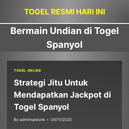
Skip
TOGEL RESMI HARI INI
to
content
Bermain Undian di Togel
Spanyol
TOGEL ONLINE
Strategi Jitu Untuk
Mendapatkan Jackpot di
Togel Spanyol
By
adminspelunk
04/11/2025