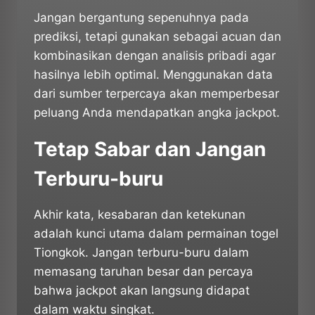
Jangan bergantung sepenuhnya pada
prediksi, tetapi gunakan sebagai acuan dan
kombinasikan dengan analisis pribadi agar
hasilnya lebih optimal. Menggunakan data
dari sumber terpercaya akan memperbesar
peluang Anda mendapatkan angka jackpot.
Tetap Sabar dan Jangan
Terburu-buru
Akhir kata, kesabaran dan ketekunan
adalah kunci utama dalam permainan togel
Tiongkok. Jangan terburu-buru dalam
memasang taruhan besar dan percaya
bahwa jackpot akan langsung didapat
dalam waktu singkat.