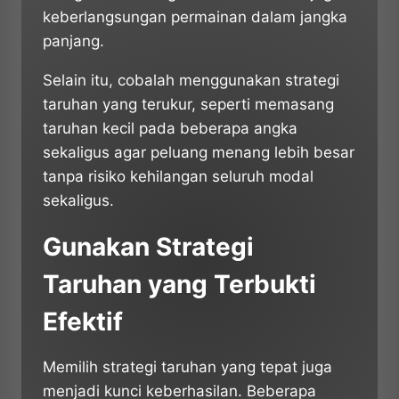
keberlangsungan permainan dalam jangka
panjang.
Selain itu, cobalah menggunakan strategi
taruhan yang terukur, seperti memasang
taruhan kecil pada beberapa angka
sekaligus agar peluang menang lebih besar
tanpa risiko kehilangan seluruh modal
sekaligus.
Gunakan Strategi
Taruhan yang Terbukti
Efektif
Memilih strategi taruhan yang tepat juga
menjadi kunci keberhasilan. Beberapa