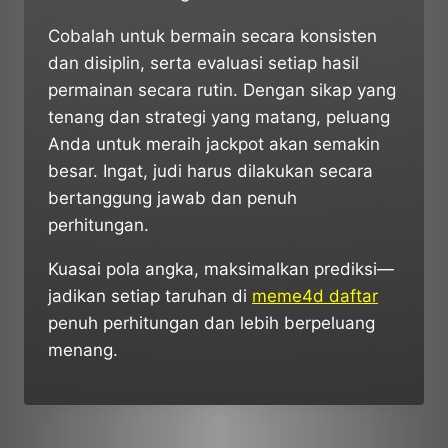
Cobalah untuk bermain secara konsisten
dan disiplin, serta evaluasi setiap hasil
permainan secara rutin. Dengan sikap yang
tenang dan strategi yang matang, peluang
Anda untuk meraih jackpot akan semakin
besar. Ingat, judi harus dilakukan secara
bertanggung jawab dan penuh
perhitungan.
Kuasai pola angka, maksimalkan prediksi—
jadikan setiap taruhan di
meme4d daftar
penuh perhitungan dan lebih berpeluang
menang.