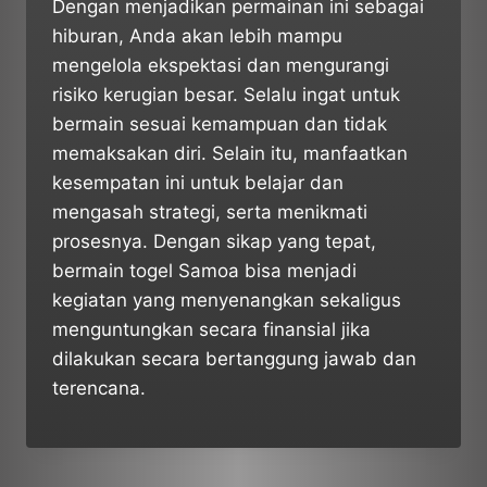
Dengan menjadikan permainan ini sebagai
hiburan, Anda akan lebih mampu
mengelola ekspektasi dan mengurangi
risiko kerugian besar. Selalu ingat untuk
bermain sesuai kemampuan dan tidak
memaksakan diri. Selain itu, manfaatkan
kesempatan ini untuk belajar dan
mengasah strategi, serta menikmati
prosesnya. Dengan sikap yang tepat,
bermain togel Samoa bisa menjadi
kegiatan yang menyenangkan sekaligus
menguntungkan secara finansial jika
dilakukan secara bertanggung jawab dan
terencana.