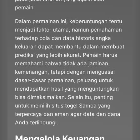
pemain.
Dalam permainan ini, keberuntungan tentu
menjadi faktor utama, namun pemahaman
terhadap pola dan data historis angka
keluaran dapat membantu dalam membuat
prediksi yang lebih akurat. Pemain harus
memahami bahwa tidak ada jaminan
kemenangan, tetapi dengan menguasai
dasar-dasar permainan, peluang untuk
mendapatkan hasil yang menguntungkan
bisa dimaksimalkan. Selain itu, penting
untuk memilih situs togel Samoa yang
terpercaya dan aman agar data dan dana
Anda terlindungi.
Mengelola Keuangan