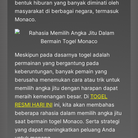
bentuk hiburan yang banyak diminati oleh
masyarakat di berbagai negara, termasuk
Monaco.
Meskipun pada dasarnya togel adalah
permainan yang bergantung pada
keberuntungan, banyak pemain yang
berusaha menemukan cara atau trik untuk
memilih angka jitu dengan harapan dapat
meraih kemenangan besar. Di
TOGEL
RESMI HARI INI
ini, kita akan membahas
beberapa rahasia dalam memilih angka jitu
saat bermain togel Monaco. Serta strategi
yang dapat meningkatkan peluang Anda