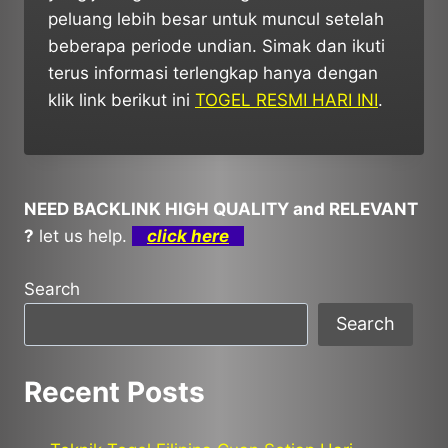
peluang lebih besar untuk muncul setelah
beberapa periode undian. Simak dan ikuti
terus informasi terlengkap hanya dengan
klik link berikut ini
TOGEL RESMI HARI INI
.
NEED BACKLINK HIGH QUALITY and RELEVANT
?
let us help.
click here
Search
Search
Recent Posts