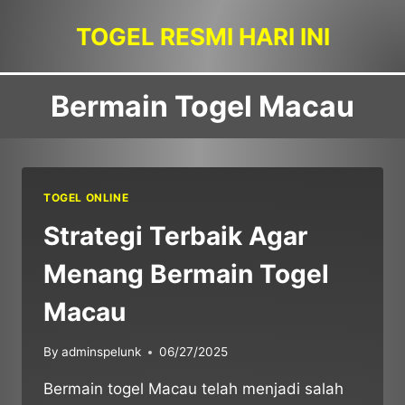
Skip
TOGEL RESMI HARI INI
to
content
Bermain Togel Macau
TOGEL ONLINE
Strategi Terbaik Agar
Menang Bermain Togel
Macau
By
adminspelunk
06/27/2025
Bermain togel Macau telah menjadi salah