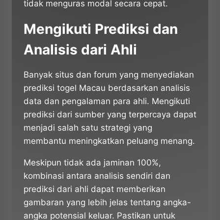
tidak menguras modal secara cepat.
Mengikuti Prediksi dan
Analisis dari Ahli
Banyak situs dan forum yang menyediakan
prediksi togel Macau berdasarkan analisis
data dan pengalaman para ahli. Mengikuti
prediksi dari sumber yang terpercaya dapat
menjadi salah satu strategi yang
membantu meningkatkan peluang menang.
Meskipun tidak ada jaminan 100%,
kombinasi antara analisis sendiri dan
prediksi dari ahli dapat memberikan
gambaran yang lebih jelas tentang angka-
angka potensial keluar. Pastikan untuk