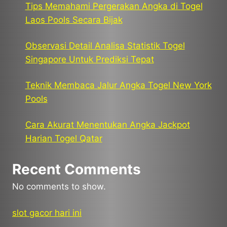
Tips Memahami Pergerakan Angka di Togel
Laos Pools Secara Bijak
Observasi Detail Analisa Statistik Togel
Singapore Untuk Prediksi Tepat
Teknik Membaca Jalur Angka Togel New York
Pools
Cara Akurat Menentukan Angka Jackpot
Harian Togel Qatar
Recent Comments
No comments to show.
slot gacor hari ini