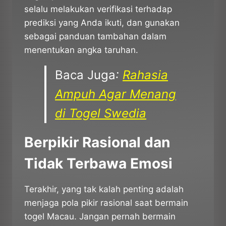
selalu melakukan verifikasi terhadap
prediksi yang Anda ikuti, dan gunakan
sebagai panduan tambahan dalam
menentukan angka taruhan.
Baca Juga
:
Rahasia
Ampuh Agar Menang
di Togel Swedia
Berpikir Rasional dan
Tidak Terbawa Emosi
Terakhir, yang tak kalah penting adalah
menjaga pola pikir rasional saat bermain
togel Macau. Jangan pernah bermain