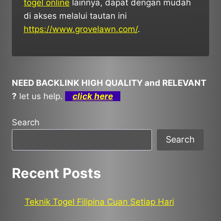
togel online
lainnya, dapat dengan mudah
di akses melalui tautan ini
https://www.grovelawn.com/
.
NEED BACKLINK HIGH QUALITY and RELEVANT
?
let us help.
click here
Search
Search
Recent Posts
Teknik Togel Filipina Cuan Setiap Hari