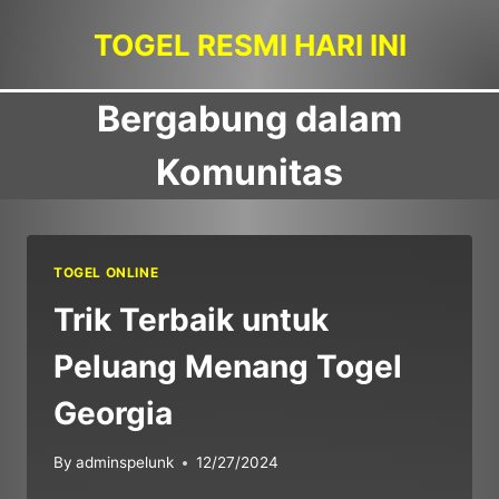
Skip
TOGEL RESMI HARI INI
to
content
Bergabung dalam
Komunitas
TOGEL ONLINE
Trik Terbaik untuk
Peluang Menang Togel
Georgia
By
adminspelunk
12/27/2024