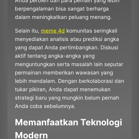
Anda peroleh dari para pemain yang lebih
berpengalaman bisa sangat berharga
dalam meningkatkan peluang menang.
Selain itu,
meme 4d
komunitas seringkali
menyediakan analisis atau prediksi angka
yang dapat Anda pertimbangkan. Diskusi
aktif tentang angka-angka yang
menguntungkan serta masalah lain seputar
permainan memberikan wawasan yang
lebih mendalam. Dengan berkolaborasi dan
tukar pikiran, Anda dapat menemukan
strategi baru yang mungkin belum pernah
Anda coba sebelumnya.
Memanfaatkan Teknologi
Modern