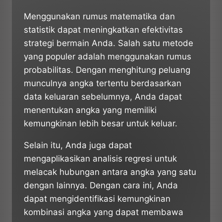
Menggunakan rumus matematika dan
statistik dapat meningkatkan efektivitas
strategi bermain Anda. Salah satu metode
yang populer adalah menggunakan rumus
probabilitas. Dengan menghitung peluang
munculnya angka tertentu berdasarkan
data keluaran sebelumnya, Anda dapat
menentukan angka yang memiliki
kemungkinan lebih besar untuk keluar.
Selain itu, Anda juga dapat
mengaplikasikan analisis regresi untuk
melacak hubungan antara angka yang satu
dengan lainnya. Dengan cara ini, Anda
dapat mengidentifikasi kemungkinan
kombinasi angka yang dapat membawa