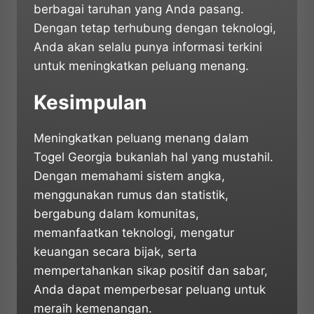
berbagai taruhan yang Anda pasang.
Dengan tetap terhubung dengan teknologi,
Anda akan selalu punya informasi terkini
untuk meningkatkan peluang menang.
Kesimpulan
Meningkatkan peluang menang dalam
Togel Georgia bukanlah hal yang mustahil. ​
Dengan memahami sistem angka,
menggunakan rumus dan statistik,
bergabung dalam komunitas,
memanfaatkan teknologi, mengatur
keuangan secara bijak, serta
mempertahankan sikap positif dan sabar,
Anda dapat memperbesar peluang untuk
meraih kemenangan.​