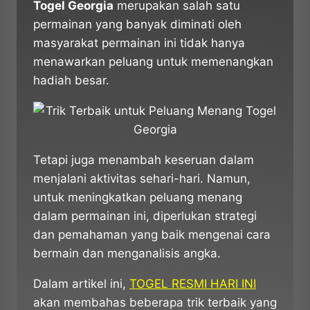
Togel Georgia
merupakan salah satu
permainan yang banyak diminati oleh
masyarakat permainan ini tidak hanya
menawarkan peluang untuk memenangkan
hadiah besar.
Tetapi juga menambah keseruan dalam
menjalani aktivitas sehari-hari. Namun,
untuk meningkatkan peluang menang
dalam permainan ini, diperlukan strategi
dan pemahaman yang baik mengenai cara
bermain dan menganalisis angka.
Dalam artikel ini,
TOGEL RESMI HARI INI
akan membahas beberapa trik terbaik yang