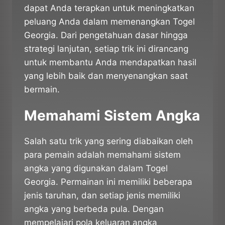
dapat Anda terapkan untuk meningkatkan
peluang Anda dalam memenangkan Togel
Georgia. Dari pengetahuan dasar hingga
strategi lanjutan, setiap trik ini dirancang
untuk membantu Anda mendapatkan hasil
yang lebih baik dan menyenangkan saat
bermain.
Memahami Sistem Angka
Salah satu trik yang sering diabaikan oleh
para pemain adalah memahami sistem
angka yang digunakan dalam Togel
Georgia. Permainan ini memiliki beberapa
jenis taruhan, dan setiap jenis memiliki
angka yang berbeda pula. Dengan
mempelajari pola keluaran angka