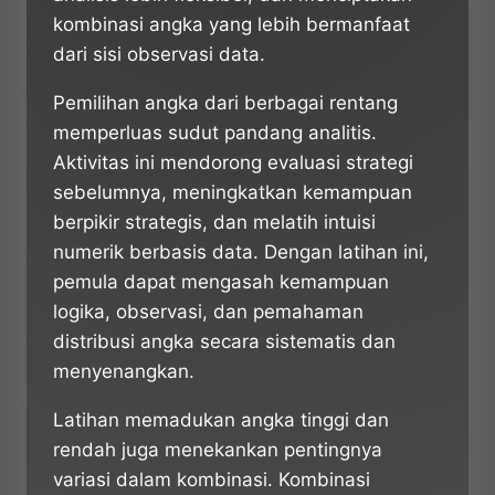
kombinasi angka yang lebih bermanfaat
dari sisi observasi data.
Pemilihan angka dari berbagai rentang
memperluas sudut pandang analitis.
Aktivitas ini mendorong evaluasi strategi
sebelumnya, meningkatkan kemampuan
berpikir strategis, dan melatih intuisi
numerik berbasis data. Dengan latihan ini,
pemula dapat mengasah kemampuan
logika, observasi, dan pemahaman
distribusi angka secara sistematis dan
menyenangkan.
Latihan memadukan angka tinggi dan
rendah juga menekankan pentingnya
variasi dalam kombinasi. Kombinasi