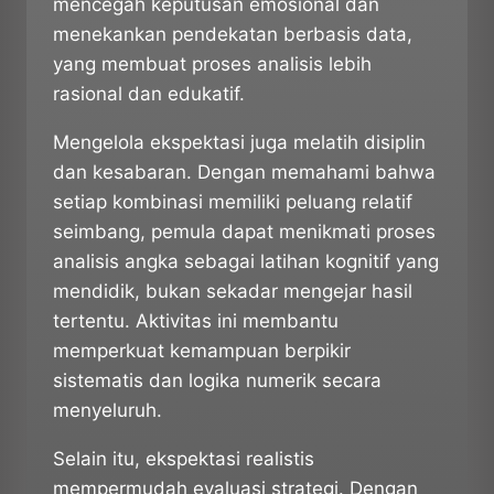
mencegah keputusan emosional dan
menekankan pendekatan berbasis data,
yang membuat proses analisis lebih
rasional dan edukatif.
Mengelola ekspektasi juga melatih disiplin
dan kesabaran. Dengan memahami bahwa
setiap kombinasi memiliki peluang relatif
seimbang, pemula dapat menikmati proses
analisis angka sebagai latihan kognitif yang
mendidik, bukan sekadar mengejar hasil
tertentu. Aktivitas ini membantu
memperkuat kemampuan berpikir
sistematis dan logika numerik secara
menyeluruh.
Selain itu, ekspektasi realistis
mempermudah evaluasi strategi. Dengan