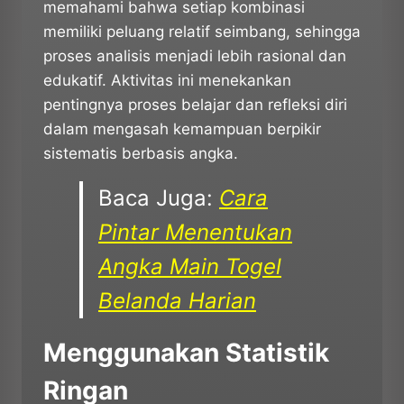
memahami bahwa setiap kombinasi
memiliki peluang relatif seimbang, sehingga
proses analisis menjadi lebih rasional dan
edukatif. Aktivitas ini menekankan
pentingnya proses belajar dan refleksi diri
dalam mengasah kemampuan berpikir
sistematis berbasis angka.
Baca Juga:
Cara
Pintar Menentukan
Angka Main Togel
Belanda Harian
Menggunakan Statistik
Ringan