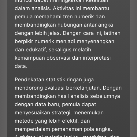
muncul dapat meningkatkan ketelitian
dalam analisis. Aktivitas ini membantu
pemula memahami tren numerik dan
membandingkan hubungan antar angka
dengan lebih jelas. Dengan cara ini, latihan
berpikir numerik menjadi menyenangkan
dan edukatif, sekaligus melatih
kemampuan observasi dan interpretasi
data.
Pendekatan statistik ringan juga
mendorong evaluasi berkelanjutan. Dengan
membandingkan hasil analisis sebelumnya
dengan data baru, pemula dapat
menyesuaikan strategi, menemukan
metode yang lebih efektif, dan
memperdalam pemahaman pola angka.