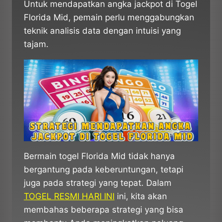
Untuk mendapatkan angka jackpot di Togel
Florida Mid, pemain perlu menggabungkan
teknik analisis data dengan intuisi yang
tajam.
Bermain togel Florida Mid tidak hanya
bergantung pada keberuntungan, tetapi
juga pada strategi yang tepat. Dalam
TOGEL RESMI HARI INI
ini, kita akan
membahas beberapa strategi yang bisa