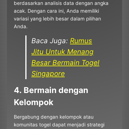
berdasarkan analisis data dengan angka
acak. Dengan cara ini, Anda memiliki
variasi yang lebih besar dalam pilihan
Anda.
Baca Juga:
Rumus
Jitu Untuk Menang
Besar Bermain Togel
Singapore
4. Bermain dengan
Kelompok
Bergabung dengan kelompok atau
komunitas togel dapat menjadi strategi