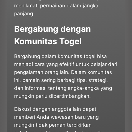
menikmati permainan dalam jangka
panjang.
Bergabung dengan
Komunitas Togel
Bergabung dalam komunitas togel bisa
menjadi cara yang efektif untuk belajar dari
pengalaman orang lain. Dalam komunitas
ini, pemain sering berbagi tips, strategi,
dan informasi tentang angka-angka yang
mungkin perlu dipertimbangkan.
Diskusi dengan anggota lain dapat
memberi Anda wawasan baru yang
mungkin tidak pernah terpikirkan