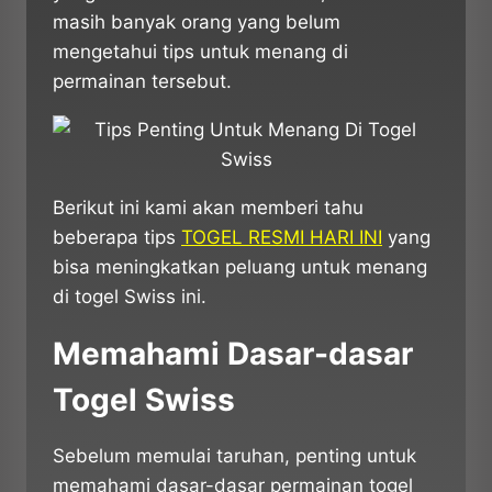
masih banyak orang yang belum
mengetahui tips untuk menang di
permainan tersebut.
Berikut ini kami akan memberi tahu
beberapa tips
TOGEL RESMI HARI INI
yang
bisa meningkatkan peluang untuk menang
di togel Swiss ini.
Memahami Dasar-dasar
Togel Swiss
Sebelum memulai taruhan, penting untuk
memahami dasar-dasar permainan togel