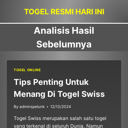
Skip
TOGEL RESMI HARI INI
to
content
Analisis Hasil
Sebelumnya
TOGEL ONLINE
Tips Penting Untuk
Menang Di Togel Swiss
By
adminspelunk
12/13/2024
Togel Swiss merupakan salah satu togel
yang terkenal di seluruh Dunia, Namun