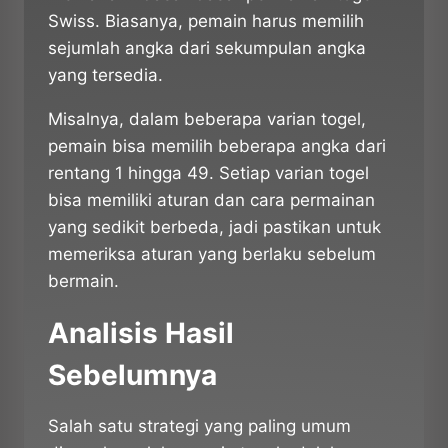
Swiss. Biasanya, pemain harus memilih
sejumlah angka dari sekumpulan angka
yang tersedia.
Misalnya, dalam beberapa varian togel,
pemain bisa memilih beberapa angka dari
rentang 1 hingga 49. Setiap varian togel
bisa memiliki aturan dan cara permainan
yang sedikit berbeda, jadi pastikan untuk
memeriksa aturan yang berlaku sebelum
bermain.
Analisis Hasil
Sebelumnya
Salah satu strategi yang paling umum