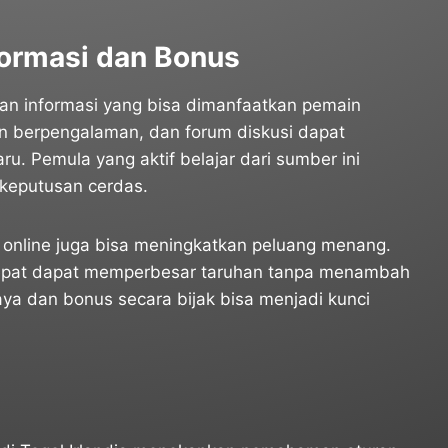
ormasi dan Bonus
akan informasi yang bisa dimanfaatkan pemain
ain berpengalaman, dan forum diskusi dapat
. Pemula yang aktif belajar dari sumber ini
 keputusan cerdas.
el online juga bisa meningkatkan peluang menang.
epat dapat memperbesar taruhan tanpa menambah
ya dan bonus secara bijak bisa menjadi kunci