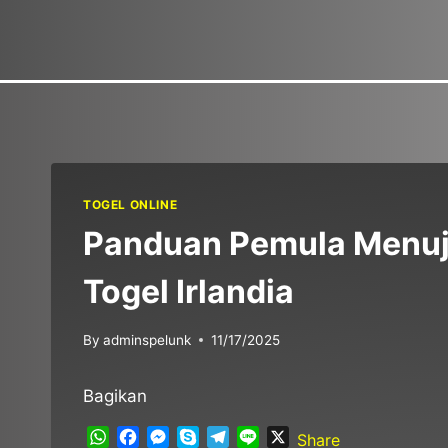
Skip
to
content
TOGEL ONLINE
Panduan Pemula Menuj
Togel Irlandia
By
adminspelunk
11/17/2025
Bagikan
W
F
M
S
T
L
X
Share