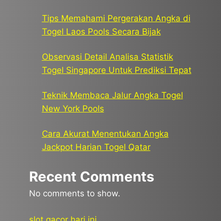
Tips Memahami Pergerakan Angka di
Togel Laos Pools Secara Bijak
Observasi Detail Analisa Statistik
Togel Singapore Untuk Prediksi Tepat
Teknik Membaca Jalur Angka Togel
New York Pools
Cara Akurat Menentukan Angka
Jackpot Harian Togel Qatar
Recent Comments
No comments to show.
slot gacor hari ini