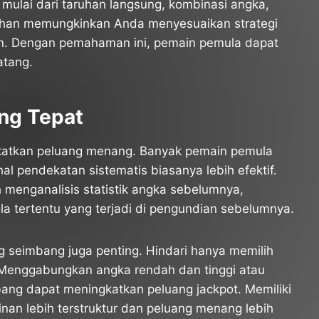
 mulai dari taruhan langsung, kombinasi angka,
ruhan memungkinkan Anda menyesuaikan strategi
n. Dengan pemahaman ini, pemain pemula dapat
atang.
ang Tepat
gkatkan peluang menang. Banyak pemain pemula
l pendekatan sistematis biasanya lebih efektif.
h menganalisis statistik angka sebelumnya,
a tertentu yang terjadi di pengundian sebelumnya.
ang seimbang juga penting. Hindari hanya memilih
 Menggabungkan angka rendah dan tinggi atau
bang dapat meningkatkan peluang jackpot. Memiliki
an lebih terstruktur dan peluang menang lebih