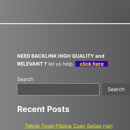
NEED BACKLINK HIGH QUALITY and
RELEVANT ?
let us help.
click here
Search
Search
Recent Posts
Teknik Togel Filipina Cuan Setiap Hari