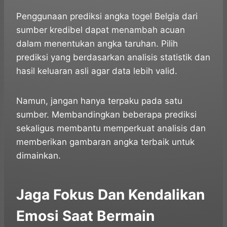
Penggunaan prediksi angka togel Belgia dari
sumber kredibel dapat menambah acuan
dalam menentukan angka taruhan. Pilih
prediksi yang berdasarkan analisis statistik dan
hasil keluaran asli agar data lebih valid.
Namun, jangan hanya terpaku pada satu
sumber. Membandingkan beberapa prediksi
sekaligus membantu memperkuat analisis dan
memberikan gambaran angka terbaik untuk
dimainkan.
Jaga Fokus Dan Kendalikan
Emosi Saat Bermain