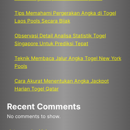
Tips Memahami Pergerakan Angka di Togel
Laos Pools Secara Bijak
Observasi Detail Analisa Statistik Togel
Singapore Untuk Prediksi Tepat
Teknik Membaca Jalur Angka Togel New York
Pools
Cara Akurat Menentukan Angka Jackpot
Harian Togel Qatar
Recent Comments
No comments to show.